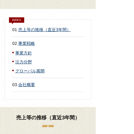
INDEX
01.
売上等の推移（直近3年間）
02.
事業戦略
事業方針
注力分野
グローバル展開
03.
会社概要
売上等の推移（直近3年間）