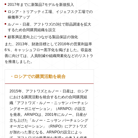
2017年までに新製品7モデルを新規投入
ロシア・トリアッティ工場、イジェフスク工場での
稼働率アップ
ルノー・日産、アフトワズの3社で部品調達を拡大
するため合同購買組織を設立
顧客満足度向上につながる製品保証の強化
また、2013年、財政目標として2016年の営業利益率
6％、キャッシュフロー黒字化を掲げました。収益改
善に向けては、人員削減や組織簡素化などのリストラ
を推進しました。
・ロシアでの購買活動を統合
2015年、アフトワズとルノー・日産は、ロシア
における購買活動を統合するための合同購買組
織「アフトワズ・ルノー・ニッサン パーチェシ
ングオーガニゼーション」（ARNPO）の設立
を発表。ARNPOは、2001年にルノー、日産が
立ち上げた「ルノー・ニッサン パーチェシング
オーガニゼーション」（RNPO）にアフトワズ
が加わった形となる。ARNPOの設立によっ