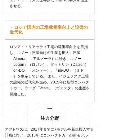
て、アフトワズの世界的な市場への参入を促進
させる。
・ロシア国内の工場稼働率向上と設備の
近代化
ロシア・トリアッティ工場の稼働率向上を目指
し、ルノー・日産向けの生産を拡大。日産
「Almera」（アルメーラ）に続き、ルノー
「Logan」（ロガン）、ダットサン（Datsun）
「on-DO」（オンドー）、「mi-DO」（ミド
ー）を生産している。 また、イジェフスク工場
の設備の近代化を進め、2015年に新型コンパク
トカー、ラーダ「Vesta」（ヴェスタ）の生産を
開始した。
注力分野
アフトワズは、2017年までに7モデルを新規投入する
計画に向け、2015年にコンパクトカーの新モデル