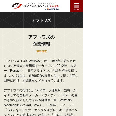
アフトワズ
アフトワズの
企業情報
アフトワズ（JSC AvtoVAZ）は、1966年に設立され
たロシア最大の乗用車メーカーです。2012年、ルノ
ー（Renault）・日産アライアンスが経営権を取得し
ました。現在は、市場低迷の影響を受けて続く赤字の
回復に向け、組織改革などを行っています。
アフトワズの母体は、1966年、ソ連政府（当時）が
イタリアの自動車メーカー・フィアット（Fiat）の協
力を得て設立したヴォルガ自動車工場（Volzhsky
Avtomobilny Zavod、VAZ）。1970年、フィアット
「124」をベースに、エンジンやブレーキ、サスペン
ションなどを現地向けに改良した「2101」を製品