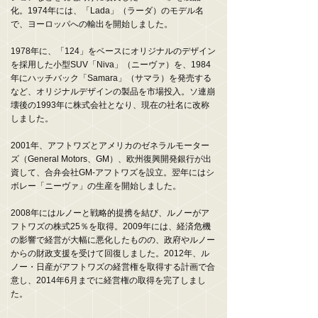
化。1974年には、「Lada」（ラーダ）のモデル名
で、ヨーロッパへの輸出を開始しました。
1978年に、「124」をベースにオリジナルのデザイン
を採用した小型SUV「Niva」（ニーヴァ）を、1984
年にハッチバック「Samara」（サマラ）を発売する
など、オリジナルデザインの製品を市場投入。ソ連崩
壊後の1993年に株式会社となり、現在の社名に改称
しました。
2001年、アフトワズとアメリカのゼネラルモーター
ズ（General Motors、GM）、欧州復興開発銀行が出
資して、合弁会社GM-アフトワズを設立。翌年にはシ
ボレー「ニーヴァ」の生産を開始しました。
2008年にはルノーと戦略的提携を結び、ルノーがア
フトワズの株式25％を取得。2009年には、経済危機
の影響で経営が大幅に悪化したものの、政府やルノー
からの財政支援を受けて回復しました。2012年、ル
ノー・日産がアフトワズの経営権を取得する計画で合
意し、2014年6月までに経営権の取得を完了しまし
た。