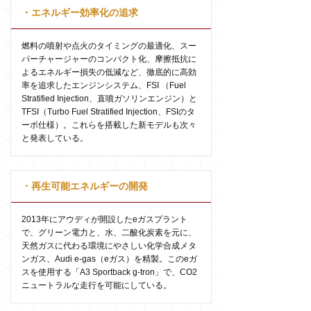
・エネルギー効率化の追求
燃料の噴射や点火のタイミングの最適化、スー
パーチャージャーのコンパクト化、摩擦抵抗に
よるエネルギー損失の低減など、徹底的に高効
率を追求したエンジンシステム、FSI （Fuel
Stratified Injection、直噴ガソリンエンジン）と
TFSI（Turbo Fuel Stratified Injection、FSIのタ
ーボ仕様）。これらを搭載した新モデルも次々
と発表している。
・再生可能エネルギーの開発
2013年にアウディが開設したeガスプラント
で、グリーン電力と、水、二酸化炭素を元に、
天然ガスに代わる環境にやさしい化学合成メタ
ンガス、Audi e-gas（eガス）を精製。このeガ
スを使用する「A3 Sportback g-tron」で、CO2
ニュートラルな走行を可能にしている。