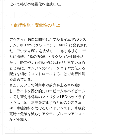
比べて格段の軽量化を達成した。
・走行性能・安全性の向上
アウディが独自に開発したフルタイム4WDシス
テム、quattro（クワトロ）。1982年に発表され
た「アウディ80」を皮切りに、さまざまなモデ
ルに搭載。4輪の力強いトラクション性能を活
かし、路面や走行の状況に合わせた素早い反応
とともに、エンジンのパワーをタイヤに伝える
配分を細かくコントロールすることで走行性能
を高めている。
また、カメラで対向車や前方を走る車を察知
し、ライトを部分的にロービームやハイビーム
に切り替える構造のマトリクスLEDヘッドライ
トをはじめ、追突を防止するためのシステム
や、車線維持を助けるサイドアシスト、車線変
更時の危険を減らすアクティブレーンアシスト
などを導入。