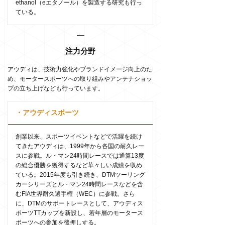
ethanol（eエタノール）を製造する研究も行っ
ている。
注力分野
アウディは、技術力強化やブランドイメージ向上のた
め、モータースポーツへの取り組みやアンテナショッ
プの立ち上げなども行っています。
・アウディスポーツ
創業以来、スポーツイベントなどで活躍を続け
てきたアウディは、1999年から各国の耐久レー
スに参戦。ル・マン24時間レースでは通算13度
の総合優勝を獲得するなど華々しい成績を収め
ている。2015年度も引き続き、DTMツーリング
カーシリーズとル・マン24時間レースなどを含
むFIA世界耐久選手権（WEC）に参戦。さら
に、DTMのサポートレースとして、アウディス
ポーツTTカップを新設し、若年層のモータース
ポーツへの参加を後押しする。