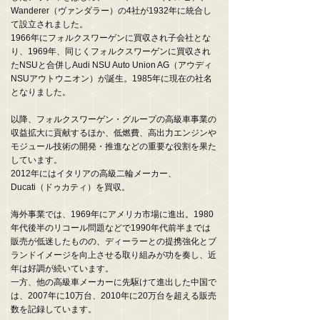
Wanderer（ヴァンダラー）の4社が1932年に統合し
て設立されました。
1966年にフォルクスワーゲンに買収され子会社とな
り、1969年、同じくフォルクスワーゲンに買収され
たNSUと合併しAudi NSU Auto Union AG（アウディ
NSUアウトウニオン）が誕生。1985年に現在の社名
となりました。
以降、フォルクスワーゲン・グループの高級車事業の
収益拡大に貢献するほか、低燃費、高出力エンジンや
モジュール技術の開発・推進などの重要な役割を果た
しています。
2012年にはイタリアの高級二輪メーカー、
Ducati（ドゥカティ）を買収。
海外事業では、1969年にアメリカ市場に進出。1980
年代後半のリコール問題などで1990年代前半までは
販売が低迷したものの、ディーラーとの提携強化とブ
ランドイメージを向上させる取り組みが功を奏し、近
年は好調が続いています。
一方、他の高級車メーカーに先駆けて進出した中国で
は、2007年に10万台、2010年に20万台を超える販売
数を記録しています。