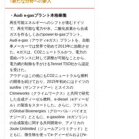
○新たな分野への参入
・Audi e-gasプラント本格稼働
再生可能エネルギーへのシフトが進むドイツ
で、再生可能な電力や水、二酸化炭素から合成
ガスを作るしくみのpower-to-gasプラント、
Audi e-gas（アウディeガス）プラントを、自動
車メーカーでは世界で初めて2013年に始動させ
た。eガスは、CO2ニュートラルかつ、電力の
需給バランスに対して調整が可能なことから、
電力網の制御を手がけるTennet TSO社から認定
を受けた。
アウディはこの他にもCO2ニュートラルな燃料
の開発を続けており、2015年初めにはドイツの
sunfire（サンファイアー）とスイスの
Climeworks（クライムワークス）と共同で研究
した合成ディーゼル燃料、e-diesel（eディーゼ
ル）の製造をスタートした。さらに、フランス
のGlobal Bioenergies（グローバル・バイオエ
ナジーズ）とともに、e-gasoline（eガソリン）
の合成製造に関する共同開発や、アメリカの
Joule Unlimited（ジュールアンリミテッド）と
ともに、微生物を使ってe-ディーゼルおよびe-