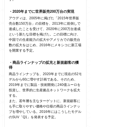
・2020年までに世界販売200万台の実現
アウディは、2005年に掲げた「2015年世界販
売台数150万台」の目標を、2013年に前倒しで
達成したことを受けて、2020年に200万台達成
という新たな目標を掲げた。この目標に向け、
中国での生産能力の拡大やアメリカでの販売台
数の拡大をはじめ、2016年にメキシコに新工場
を開業する予定。
・商品ラインナップの拡充と新規顧客の獲
得
商品ラインナップを、2020年までに現在の52モ
デルから60に増やす計画である。そのため、
2019年までに製品・技術開発に240億ユーロを
投資し、世界的に生産拠点ネットワークを拡大
する。
また、若年層を主なターゲットに、新規顧客に
も手に取りやすい価格や仕様の商品ラインナッ
プを増やしている。2016年にはこうしたモデル
のSUV「Q1」を発表する予定。