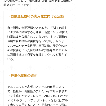
力の強化をはじめ、環境保護に向けた革新的な技術の
開発を行っています。
・自動運転技術の実用化に向けた活動
自社開発の自動運転システムを、「A8」の次世
代モデルに搭載すると発表。新型「A8」の投入
時期はまだ公表されていないが、すでに実際の
道路で自動運転の実験を行っており、センサー
システムやデータ処理、車両制御、安定化のた
めの技術といった自動運転の技術を生産モデル
に適用する上で必要な知識やノウハウを蓄えて
いる。
・軽量化技術の進化
アルミニウムと高張力スチールの併用によっ
て、軽量かつ高剛性のアルミハイブリッドボデ
ィを実現したテクノロジー、Audi ultra（アウデ
ィ ウルトラ）。ドア、ボンネットなどにはアル
ミ素材を多用することで、従来のスチール製に