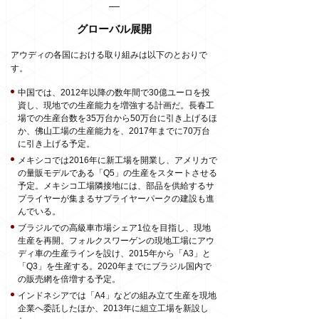
グローバル展開
アウディの各国における取り組みは以下のとおりで
す。
中国では、2012年以降の数年間で30億ユーロを投
資し、現地での生産能力を増強する計画だ。長春工
場での生産台数を35万台から50万台に引き上げるほ
か、佛山工場の生産能力を、2017年までに70万台
に引き上げる予定。
メキシコでは2016年に新工場を開業し、アメリカで
の量販モデルである「Q5」の生産をスタートさせる
予定。メキシコ工場隣接地には、部品を供給するサ
プライヤーが集まるサプライヤーパークの建設も進
んでいる。
ブラジルでの高級車市場シェア1位を目指し、現地
生産を再開。フォルクスワーゲンの現地工場にアウ
ディ車の生産ラインを設け、2015年から「A3」と
「Q3」を生産する。2020年までにブラジル国内で
の販売網を倍増する予定。
インドネシアでは「A4」などの組み立て生産を現地
企業へ委託したほか、2013年に組立工場を新設し