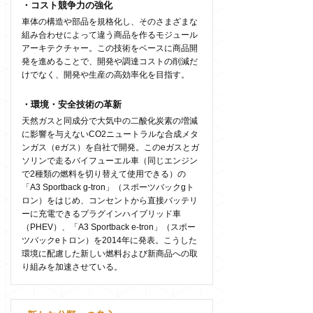
・コスト競争力の強化
車体の構造や部品を規格化し、そのさまざまな
組み合わせによって違う商品を作るモジュール
アーキテクチャー。この技術をベースに商品開
発を進めることで、開発や調達コストの削減だ
けでなく、開発や生産の高効率化を目指す。
・環境・安全技術の革新
天然ガスと同成分で大気中の二酸化炭素の増減
に影響を与えないCO2ニュートラルな合成メタ
ンガス（eガス）を自社で開発。このeガスとガ
ソリンで走るバイフューエル車（同じエンジン
で2種類の燃料を切り替えて使用できる）の
「A3 Sportback g-tron」（スポーツバックgト
ロン）をはじめ、コンセントから直接バッテリ
ーに充電できるプラグインハイブリッド車
（PHEV）、「A3 Sportback e-tron」（スポー
ツバックeトロン）を2014年に発表。こうした
環境に配慮した新しい燃料および新商品への取
り組みを加速させている。