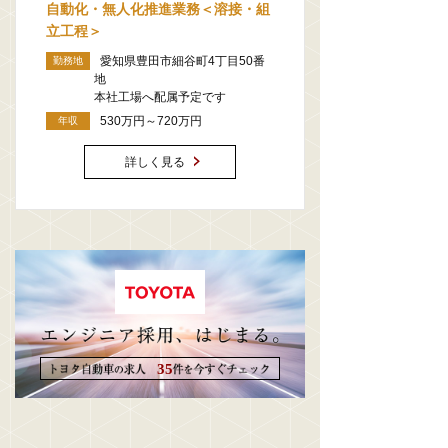
自動化・無人化推進業務＜溶接・組
立工程＞
愛知県豊田市細谷町4丁目50番
勤務地
地
本社工場へ配属予定です
530万円～720万円
年収
詳しく見る
35