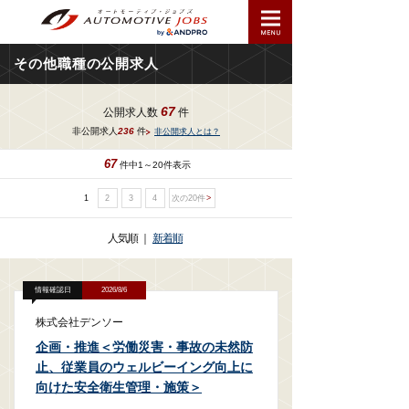
その他職種の公開求人
67
公開求人数
件
非公開求人
236
件
非公開求人とは？
67
件中1～20件表示
1
2
3
4
次の20件
人気順
｜
新着順
情報確認日
2026/8/6
株式会社デンソー
企画・推進＜労働災害・事故の未然防
止、従業員のウェルビーイング向上に
向けた安全衛生管理・施策＞