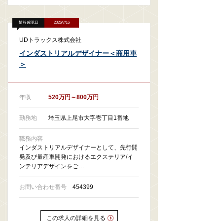
情報確認日
2026/7/16
UDトラックス株式会社
インダストリアルデザイナー＜商用車
＞
年収
520万円～800万円
勤務地
埼玉県上尾市大字壱丁目1番地
職務内容
インダストリアルデザイナーとして、先行開
発及び量産車開発におけるエクステリア/イ
ンテリアデザインをご…
お問い合わせ番号
454399
この求人の詳細を見る