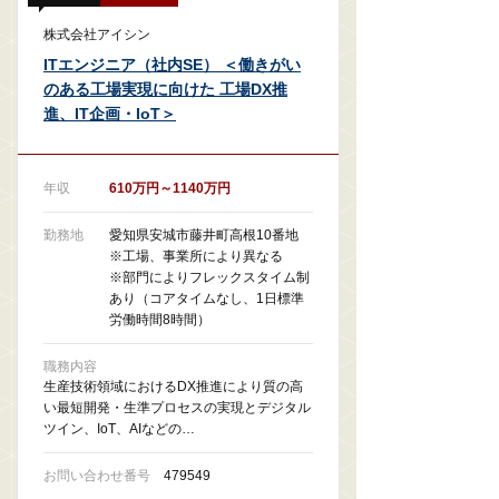
株式会社アイシン
ITエンジニア（社内SE） ＜働きがい
のある工場実現に向けた 工場DX推
進、IT企画・IoT＞
年収
610万円～1140万円
勤務地
愛知県安城市藤井町高根10番地
※工場、事業所により異なる
※部門によりフレックスタイム制
あり（コアタイムなし、1日標準
労働時間8時間）
職務内容
生産技術領域におけるDX推進により質の高
い最短開発・生準プロセスの実現とデジタル
ツイン、IoT、AIなどの…
お問い合わせ番号
479549