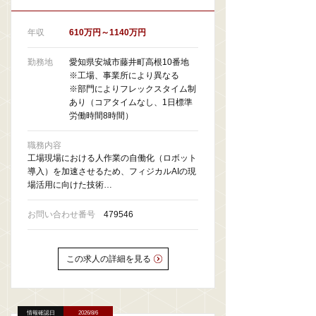
年収
610万円～1140万円
勤務地
愛知県安城市藤井町高根10番地
※工場、事業所により異なる
※部門によりフレックスタイム制
あり（コアタイムなし、1日標準
労働時間8時間）
職務内容
工場現場における人作業の自働化（ロボット
導入）を加速させるため、フィジカルAIの現
場活用に向けた技術…
お問い合わせ番号
479546
この求人の詳細を見る
情報確認日
2026/8/6