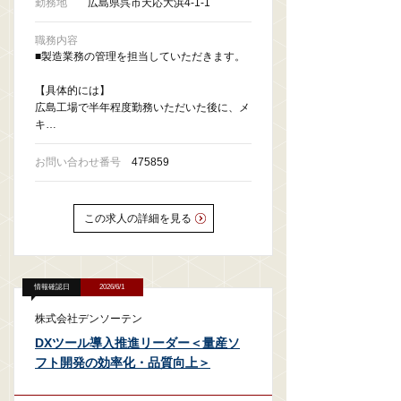
勤務地
広島県呉市天応大浜4-1-1
職務内容
■製造業務の管理を担当していただきます。
【具体的には】
広島工場で半年程度勤務いただいた後に、メ
キ…
お問い合わせ番号
475859
この求人の詳細を見る
情報確認日
2026/6/1
株式会社デンソーテン
DXツール導入推進リーダー＜量産ソ
フト開発の効率化・品質向上＞