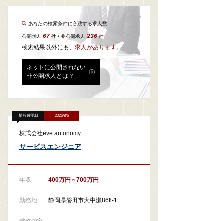
あなたの検索条件に合致する求人数
67
236
公開求人
件 / 非公開求人
件
検索結果以外にも、
求人があります
。
ネットに公開されない
非公開求人とは？
情報確認日
2026/8/6
株式会社eve autonomy
サービスエンジニア
年収
400万円～700万円
勤務地
静岡県磐田市大中瀬868-1