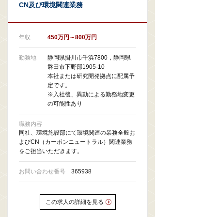
CN及び環境関連業務
年収
450万円～800万円
勤務地
静岡県掛川市千浜7800，静岡県
磐田市下野部1905-10
本社または研究開発拠点に配属予
定です。
※入社後、異動による勤務地変更
の可能性あり
職務内容
同社、環境施設部にて環境関連の業務全般お
よびCN（カーボンニュートラル）関連業務
をご担当いただきます。
お問い合わせ番号
365938
この求人の詳細を見る