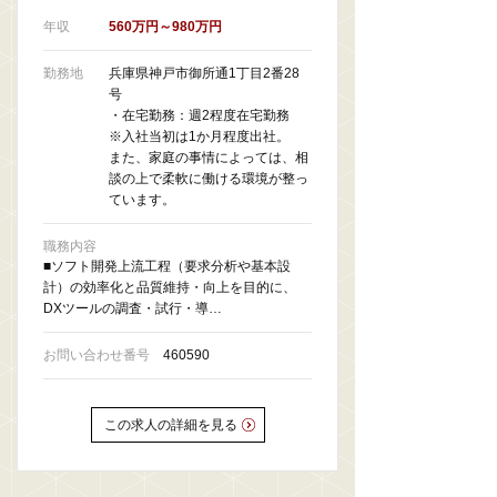
年収
560万円～980万円
勤務地
兵庫県神戸市御所通1丁目2番28
号
・在宅勤務：週2程度在宅勤務
※入社当初は1か月程度出社。
また、家庭の事情によっては、相
談の上で柔軟に働ける環境が整っ
ています。
職務内容
■ソフト開発上流工程（要求分析や基本設
計）の効率化と品質維持・向上を目的に、
DXツールの調査・試行・導…
お問い合わせ番号
460590
この求人の詳細を見る