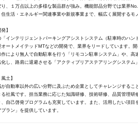
ぼり、１万点以上の多様な製品群が強み。機能部品分野では業界No
、住生活・エネルギー関連事業や新規事業まで、幅広く展開するモ
開発】
の「インテリジェントパーキングアシストシステム（駐車時のハン
型オートメイテッドMTなどの開発で、業界をリードしています。
操作により無人で自動駐車を行う「リモコン駐車システム」や、高
転化し、路肩に退避させる「アクティブリアステアリングシステム
・風土】
域が自動車以外の広い分野に及ぶため企業としてチャレンジするこ
きる社風です。担当業務に応じた知識研修、技術研修、品質管理研
り、自己啓発プログラムも充実しています。また、活用したい項目
アプラン」を提供しています。
】