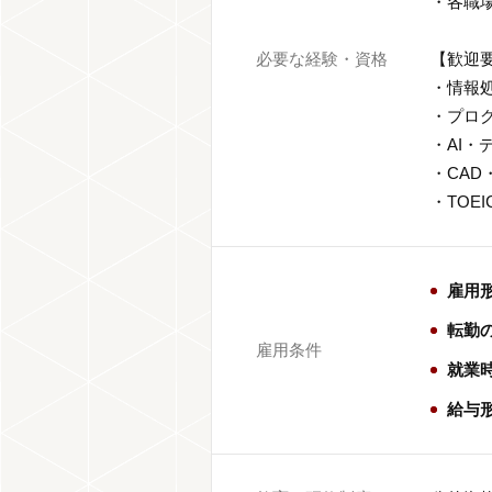
・各職
必要な経験・資格
【歓迎
・情報
・プロ
・AI
・CAD
・TOE
雇用
転勤
雇用条件
就業時間
給与