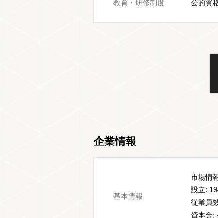
教育・研修制度
公的資
企業情報
市場情報
設立: 1
基本情報
従業員数:
資本金: 