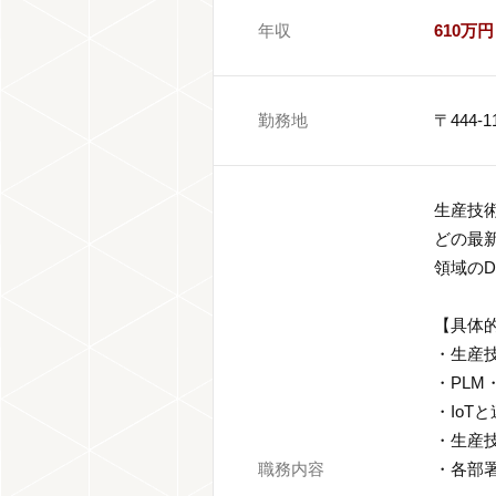
年収
610万円
勤務地
〒444
生産技
どの最
領域の
【具体
・生産
・PLM
・IoT
・生産
職務内容
・各部