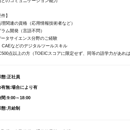
場とのコミュニケーション能力
要件】
処理関連の資格（応用情報技術者など）
グラム開発（言語不問）
・データサイエンス分野のご経験
・CAEなどのデジタルツールスキル
IC500点以上の方（TOEICスコアに限定せず、同等の語学力があれ
形態:正社員
の有無:場合により有
:9:00～18:00
形態:月給制