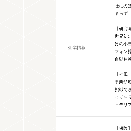
社にの
まらず
【研究
世界初
けの小
企業情報
フォン
自動運
【社風
事業領
挑戦で
ってお
ェテリ
【保険