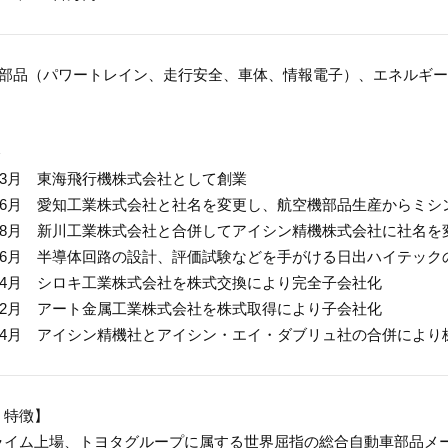
車部品（パワートレイン、走行安全、車体、情報電子）、エネルギ
＞
年03月 東海飛行機株式会社として創業
9年06月 愛知工業株式会社と社名を変更し、航空機部品生産からミ
年08月 新川工業株式会社と合併してアイシン精機株式会社に社名を
年06月 半導体回路の設計、評価試験などを手がける日出ハイテックの
年04月 シロキ工業株式会社を株式交換により完全子会社化
年02月 アート金属工業株式会社を株式取得により子会社化
1年04月 アイシン精機社とアイシン・エイ・ダブリュ社の合併によ
・特徴】
ライム上場、トヨタグループに属する世界屈指の総合自動車部品メー