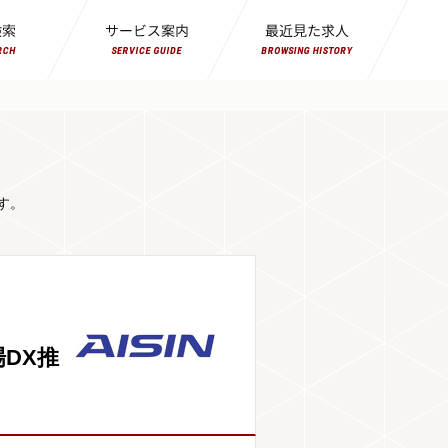
す。
DX推