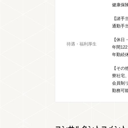
健康保
【諸手
通勤手
【休日
待遇・福利厚生
年間1
年勤続
【その
寮社宅
会員制
勤務可