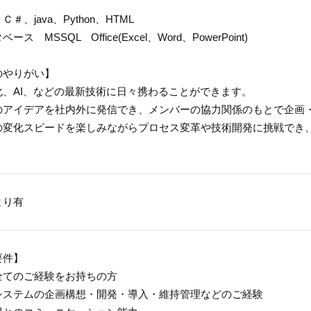
＃、java、Python、HTML
ース MSSQL Office(Excel、Word、PowerPoint)
のやりがい】
化、AI、などの最新技術に日々携わることができます。
のアイデアを社内外に発信でき、メンバーの協力関係のもとで企画
の変化スピードを楽しみながらプロセス変革や技術開発に挑戦でき
より有
要件】
全てのご経験をお持ちの方
システムの企画構想・開発・導入・維持管理などのご経験