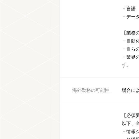
・言語 Ｃ
・データベ
【業務
・自動
・自ら
・業界
す。
海外勤務の可能性
場合に
【必須
以下、
・情報