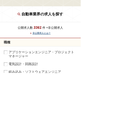
自動車業界の求人を探す
3361
公開求人数
件 +非公開求人
非公開求人とは？
職種
アプリケーションエンジニア・プロジェクト
マネージャー
電気設計・回路設計
組み込み・ソフトウェアエンジニア
機械設計・金型設計
実験・評価・解析
生産技術
品質管理・品質保証
研究開発