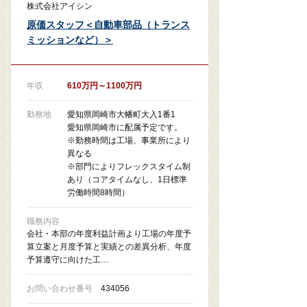
株式会社アイシン
原価スタッフ＜自動車部品（トランス
ミッションなど）＞
年収
610万円～1100万円
勤務地
愛知県岡崎市大幡町大入1番1
愛知県岡崎市に配属予定です。
※勤務時間は工場、事業所により
異なる
※部門によりフレックスタイム制
あり（コアタイムなし、1日標準
労働時間8時間）
職務内容
会社・本部の年度利益計画より工場の年度予
算立案と月度予算と実績との差異分析、年度
予算遵守に向けた工…
お問い合わせ番号
434056