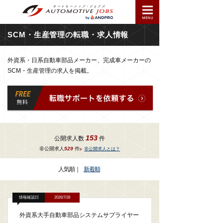
SCM・生産管理の転職・求人情報
外資系・日系自動車部品メーカー、完成車メーカーの
SCM・生産管理の求人を掲載。
153
公開求人数
件
非公開求人
529
件
非公開求人とは？
人気順
｜
新着順
情報確認日
2026/7/28
外資系大手自動車部品システムサプライヤー