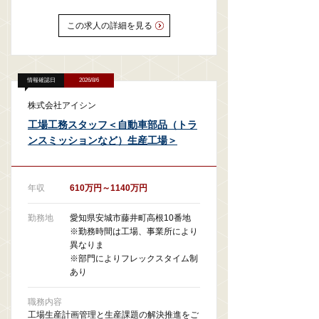
この求人の詳細を見る
情報確認日
2026/8/6
株式会社アイシン
工場工務スタッフ＜自動車部品（トラ
ンスミッションなど）生産工場＞
年収
610万円～1140万円
勤務地
愛知県安城市藤井町高根10番地
※勤務時間は工場、事業所により
異なりま
※部門によりフレックスタイム制
あり
職務内容
工場生産計画管理と生産課題の解決推進をご