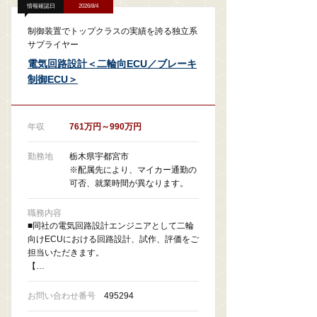
情報確認日
2026/8/4
制御装置でトップクラスの実績を誇る独立系
サプライヤー
電気回路設計＜二輪向ECU／ブレーキ
制御ECU＞
年収
761万円～990万円
勤務地
栃木県宇都宮市
※配属先により、マイカー通勤の
可否、就業時間が異なります。
職務内容
■同社の電気回路設計エンジニアとして二輪
向けECUにおける回路設計、試作、評価をご
担当いただきます。
【…
お問い合わせ番号
495294