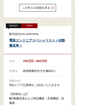
この求人の詳細を見る
情報確認日
2026/8/3
株式会社eve autonomy
電装エンジニアスペシャリスト＜自動
搬送車＞
年収
700万円～800万円
勤務地
静岡県磐田市大中瀬868-1
職務内容
同社にて下記業務をご担当いただきます。
【具体的には】
■自動搬送車および周辺機器（充電機器・設
備連…