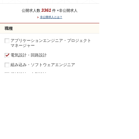
3361
公開求人数
件 +非公開求人
非公開求人とは？
職種
アプリケーションエンジニア・プロジェクト
マネージャー
電気設計・回路設計
組み込み・ソフトウェアエンジニア
機械設計・金型設計
実験・評価・解析
生産技術
品質管理・品質保証
研究開発
営業
マーケティング