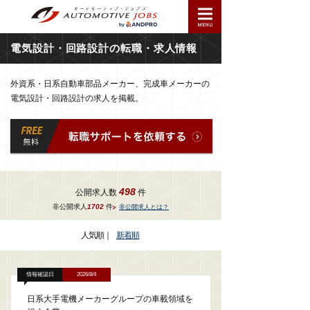
電気設計・回路設計の転職・求人情報
外資系・日系自動車部品メーカー、完成車メーカーの
電気設計・回路設計の求人を掲載。
498
公開求人数
件
非公開求人
1702
件
非公開求人とは？
人気順
｜
新着順
情報確認日
2026/8/4
日系大手電機メーカーグループの車載領域を