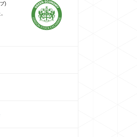
ブ)
た。
供