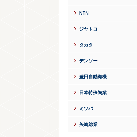
NTN
ジヤトコ
タカタ
デンソー
豊田自動織機
日本特殊陶業
ミツバ
矢崎総業