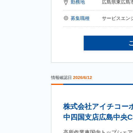
熊本県
勤務地
広島県東広島市八
大分県
募集職種
サービスエン
宮崎県
鹿児島県
沖縄県
情報確認日
2026/6/12
株式会社アイチコー
中四国支店広島中央C
高所作業車国内トップシェア