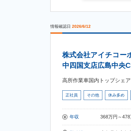
広島県
茨城県
三重県
兵庫県
岡山県
栃木県
滋賀県
鳥取県
情報確認日
2026/6/12
群馬県
キーワード
奈良県
島根県
和歌山県
山口県
株式会社アイチコー
中四国支店広島中央C
四国
徳島県
高所作業車国内トップシェア
九州・沖縄
香川県
福岡県
正社員
その他
休み多め
愛媛県
佐賀県
高知県
年収
368万円～47
長崎県