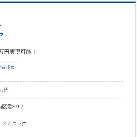
ト
ア
0万円実現可能！
休み多め
0万円
霞2-9-2
・メカニック