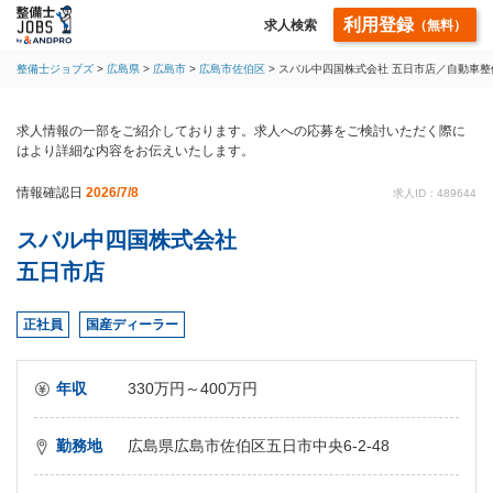
利用登録
求人検索
（無料）
整備士ジョブズ
広島県
広島市
広島市佐伯区
スバル中四国株式会社 五日市店／自動車整
求人情報の一部をご紹介しております。求人への応募をご検討いただく際に
はより詳細な内容をお伝えいたします。
情報確認日
2026/7/8
求人ID：489644
スバル中四国株式会社
五日市店
正社員
国産ディーラー
年収
330万円～400万円
勤務地
広島県広島市佐伯区五日市中央6-2-48