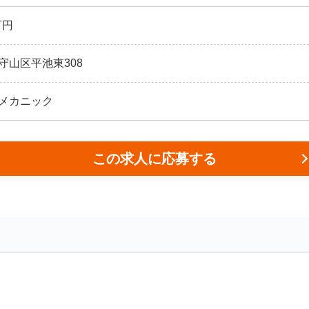
万円
守山区平池東308
メカニック
この求人に応募する