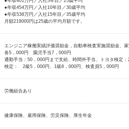
●年収401万円／入社5年目／25歳平均
●年収454万円／入社10年目／30歳平均
●年収538万円／入社15年目／35歳平均
月額219000円は25歳の平均月額です。
エンジニア稼働実績評価奨励金，自動車検査実施奨励金、家族
各5，000円 園児手当7，000円
通勤手当：50，000円まで支給、時間外手当、トヨタ検定：2級
検定： 2級5，000円、1級8，000円、検査員5，000円
労働組合あり
健康保険、雇用保険、労災保険、厚生年金