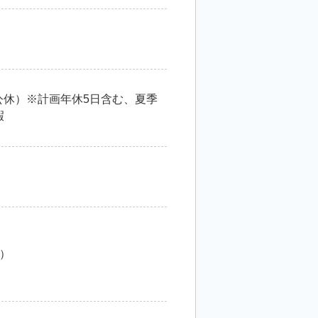
公休）※計画年休5日含む、夏季
暇
当）