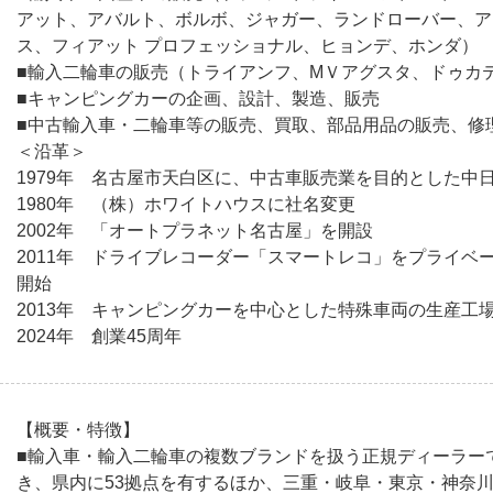
アット、アバルト、ボルボ、ジャガー、ランドローバー、ア
ス、フィアット プロフェッショナル、ヒョンデ、ホンダ）
■輸入二輪車の販売（トライアンフ、MＶアグスタ、ドゥカ
■キャンピングカーの企画、設計、製造、販売
■中古輸入車・二輪車等の販売、買取、部品用品の販売、修
＜沿革＞
1979年 名古屋市天白区に、中古車販売業を目的とした中
1980年 （株）ホワイトハウスに社名変更
2002年 「オートプラネット名古屋」を開設
2011年 ドライブレコーダー「スマートレコ」をプライベ
開始
2013年 キャンピングカーを中心とした特殊車両の生産工
2024年 創業45周年
【概要・特徴】
■輸入車・輸入二輪車の複数ブランドを扱う正規ディーラー
き、県内に53拠点を有するほか、三重・岐阜・東京・神奈