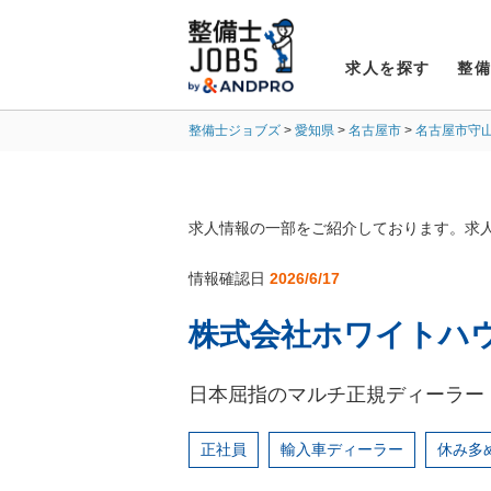
求人を探す
整
整備士ジョブズ
愛知県
名古屋市
名古屋市守
求人情報の一部をご紹介しております。求
情報確認日
2026/6/17
株式会社ホワイトハ
日本屈指のマルチ正規ディーラー
正社員
輸入車ディーラー
休み多