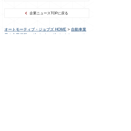
企業ニュースTOPに戻る
オートモーティブ・ジョブズ HOME
>
自動車業
界の企業情報
>
ヴァレオ
>
ヴァレオのニュース
一覧
>
ヴァレオ、バスのキャビン用のウィルス殺
菌空調システムを開発
サービス情報
求人検索
最近見た求人
ご利用者の声
完成車メーカー・部品メーカー情報
企業ニュース情報
ジョブズオファーサービス
各種ノウハウ