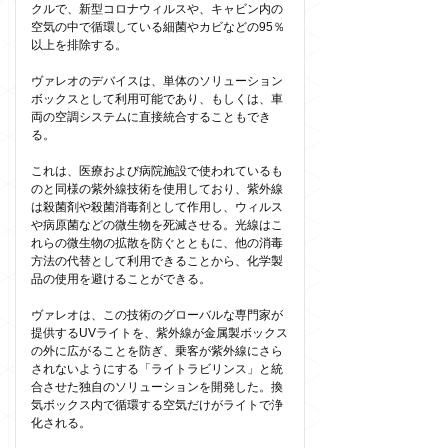
クルで、新型コロナウィルスや、キャビン内の
空気の中で循環している細菌やカビなどの95％
以上を排除する。
ヴァレオのデバイスは、単体のソリューション
ボックスとして利用可能であり、もしくは、車
両の空調システムに直接統合することもでき
る。
これは、医療および病院施設で使われているも
のと同様の紫外線技術を使用しており、紫外線
は殺菌剤や殺菌消毒剤として作用し、ウィルス
や病原菌などの微生物を死滅させる。光線はこ
れらの微生物の拡散を防ぐとともに、他の消毒
方法の代替として利用できることから、化学製
品の使用を避けることができる。
ヴァレオは、この技術のグローバルな専門家が
提供するUVライトを、紫外線が金属製ボックス
の外に広がることを防ぎ、乗客が紫外線にさら
されないようにする「ライトラビリンス」と統
合させた独自のソリューションを開発した。換
気ボックス内で循環する空気だけがライトで浄
化される。