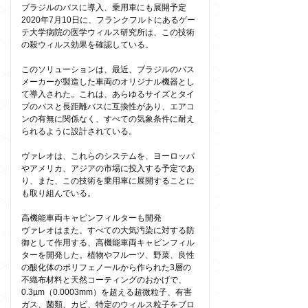
ブラジルのバスに導入、乗用車にも展開予定
2020年7月10日に、フランクフルトにあるゲー
テ大学病院の医学ウィルス研究所は、この技術
の殺ウィルス効果を確認している。
このソリューションは、最近、ブラジルのバス
メーカーが製造した車両のオリジナル機器とし
て導入された。これは、あらゆるサイズとタイ
プのバスと長距離バスに互換性があり、エアコ
ンの有無に関係なく、すべての気象条件に耐え
られるように設計されている。
ヴァレオは、これらのシステムを、ヨーロッパ
やアメリカ、アジアの市場に投入する予定であ
り、また、この技術を乗用車に展開することに
も取り組んでいる。
高機能車両キャビンフィルターも開発
ヴァレオはまた、すべての大気汚染に対する防
御として作用する、高機能車両キャビンフィル
ターを開発した。植物やフルーツ、野菜、良性
の酸化体のポリフェノールから作られた3層の
不織布材料と天然コーティングのおかげで、
0.3µm（0.0003mm）を超える超微粒子、有害
ガス、菌類、カビ、特定のウィルス粒子をブロ