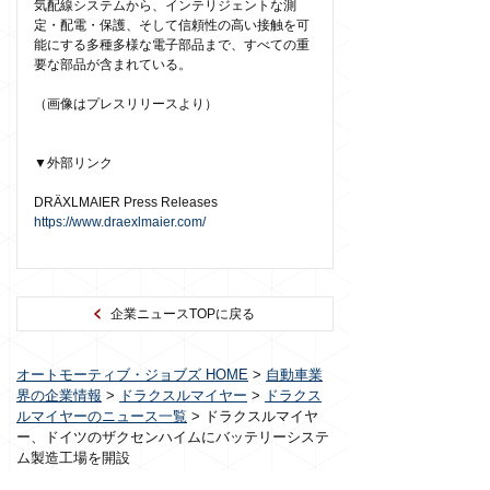
気配線システムから、インテリジェントな測
定・配電・保護、そして信頼性の高い接触を可
能にする多種多様な電子部品まで、すべての重
要な部品が含まれている。
（画像はプレスリリースより）
▼外部リンク
DRÄXLMAIER Press Releases
https://www.draexlmaier.com/
企業ニュースTOPに戻る
オートモーティブ・ジョブズ HOME
>
自動車業
界の企業情報
>
ドラクスルマイヤー
>
ドラクス
ルマイヤーのニュース一覧
>
ドラクスルマイヤ
ー、ドイツのザクセンハイムにバッテリーシステ
ム製造工場を開設