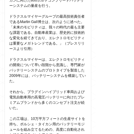
カンに向けた800ボルトコンプリートバッテリ
ーシステムの量産を行う。
ドラクスルマイヤーグループの最高技術責任者
であるMartin Gall博士は、次のように述べた。
「未来のモビリティは、我々の時代の最も主要
な課題である。自動車産業は、歴史的に技術的
な変化を経てきており、エレクトロモビリティ
は重要なメガトレンドである。」（プレスリリ
ースより引用）
ドラクスルマイヤーは、エレクトロモビリティ
の開発について早い段階から意識し、専門家が
バッテリーシステムのプロトタイプを製造した
2009年には、バッテリーシステムを構築してい
た。
それから、プラグインハイブリッド車両および
電気自動車用の高電圧バッテリーに向けたプレ
ミアムブランドから多くのコンセプト注文が続
いた。
この工場は、10万平方フィートの生産サイトを
持ち、ポルシェ・タイカン用のバッテリーモジ
ュールを組み立てるための、高度に自動化され