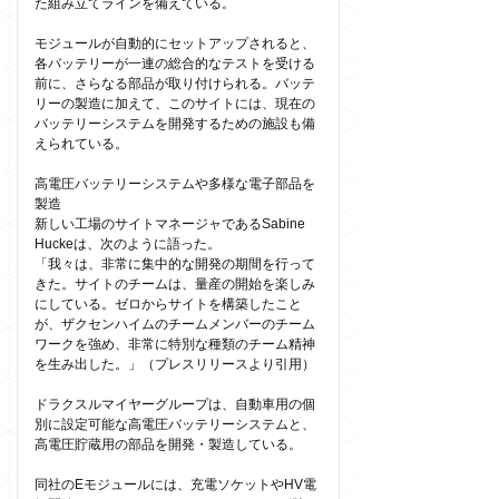
た組み立てラインを備えている。
モジュールが自動的にセットアップされると、
各バッテリーが一連の総合的なテストを受ける
前に、さらなる部品が取り付けられる。バッテ
リーの製造に加えて、このサイトには、現在の
バッテリーシステムを開発するための施設も備
えられている。
高電圧バッテリーシステムや多様な電子部品を
製造
新しい工場のサイトマネージャであるSabine
Huckeは、次のように語った。
「我々は、非常に集中的な開発の期間を行って
きた。サイトのチームは、量産の開始を楽しみ
にしている。ゼロからサイトを構築したこと
が、ザクセンハイムのチームメンバーのチーム
ワークを強め、非常に特別な種類のチーム精神
を生み出した。」（プレスリリースより引用）
ドラクスルマイヤーグループは、自動車用の個
別に設定可能な高電圧バッテリーシステムと、
高電圧貯蔵用の部品を開発・製造している。
同社のEモジュールには、充電ソケットやHV電