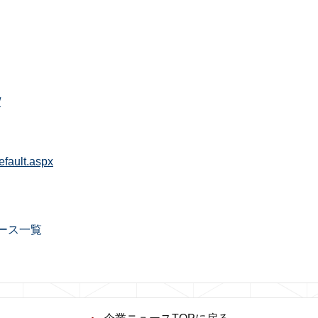
/
efault.aspx
ース一覧