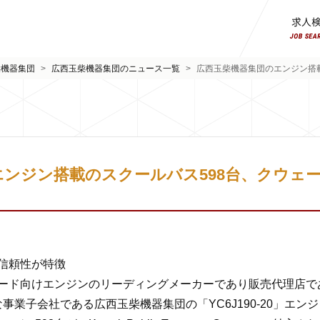
柴機器集団
>
広西玉柴機器集団のニュース一覧
>
広西玉柴機器集団のエンジン搭
ンジン搭載のスクールバス598台、クウェ
信頼性が特徴
ド向けエンジンのリーディングメーカーであり販売代理店であるChi
その主な事業子会社である広西玉柴機器集団の「YC6J190-20」エンジン