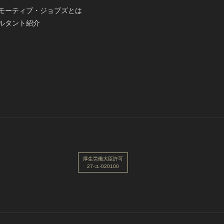
モーティブ・ジョブズとは
ルタント紹介
厚生労働大臣許可
27-ユ-020100