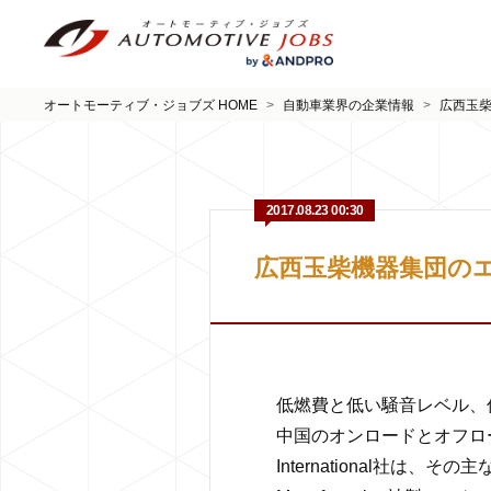
オートモーティブ・ジョブズ HOME
>
自動車業界の企業情報
>
広西玉
2017.08.23 00:30
広西玉柴機器集団のエ
低燃費と低い騒音レベル、
中国のオンロードとオフロー
International社は、