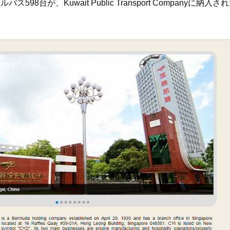
ールバス598台が、Kuwait Public Transport Company