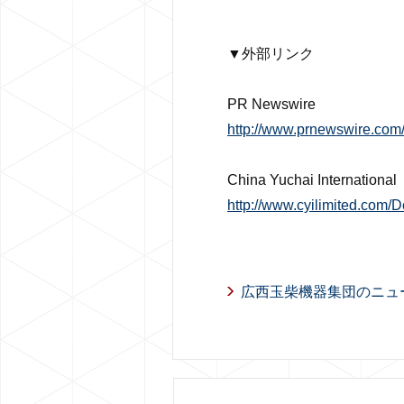
▼外部リンク
PR Newswire
http://www.prnewswire.com
China Yuchai International
http://www.cyilimited.com/D
広西玉柴機器集団のニュ