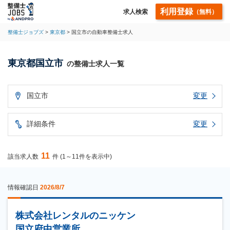
利用登録
求人検索
（無料）
整備士ジョブズ
東京都
国立市の自動車整備士求人
東京都国立市
の整備士求人一覧
国立市
変更
詳細条件
変更
11
該当求人数
件 (1～11件を表示中)
情報確認日
2026/8/7
株式会社レンタルのニッケン
国立府中営業所