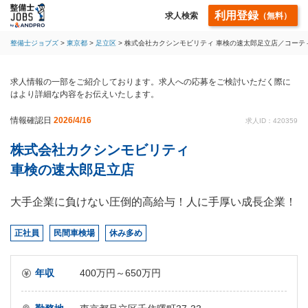
利用登録
求人検索
（無料）
整備士ジョブズ
東京都
足立区
株式会社カクシンモビリティ 車検の速太郎足立店／コーテ
求人情報の一部をご紹介しております。求人への応募をご検討いただく際に
はより詳細な内容をお伝えいたします。
情報確認日
2026/4/16
求人ID：420359
株式会社カクシンモビリティ
車検の速太郎足立店
大手企業に負けない圧倒的高給与！人に手厚い成長企業！
正社員
民間車検場
休み多め
年収
400万円～650万円