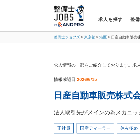
求人を探す
整
整備士ジョブズ
東京都
港区
日産自動車販売
求人情報の一部をご紹介しております。求
情報確認日
2026/6/15
日産自動車販売株式会
法人取引先がメインの為メカニッ
正社員
国産ディーラー
休み多め