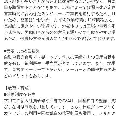
法人顧客が多いことから週末に稼働することが少なく、月に
日を取得することができます。店舗によっては週末休み定休
営業時間に合わせたスケジュールで業務を進行するため、且
いため、整備は1日約4台、月平均残業時間は11時間程度と
長期的に働きやすい環境です。お昼休みには工場の電気を消
る店舗も。労働組合からのの意見も通りやすく働きやすい環
るため、健康経営優良法人にも7年連続で選ばれております
■安定した経営基盤
自動車販売台数で世界トップクラスの実績をもつ日産自動車
盤を有し、福利厚生・手当面が充実しています。また、地場
て、直営ディーラーであるため、メーカーとの情報共有の密
どのメリットもあります。
【教育・育成】
■研修制度が充実
本部での新入社員研修や店舗でのOJT、日産独自の整備士
ざまな研修制度を用意しています。さらに日産グループなら
カレッジ」の利用や同社独自の教育制度も活用し、スキルア