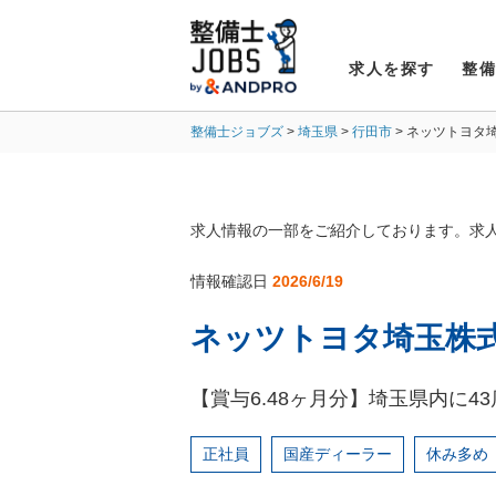
求人を探す
整
整備士ジョブズ
埼玉県
行田市
ネッツトヨタ
求人情報の一部をご紹介しております。求
情報確認日
2026/6/19
ネッツトヨタ埼玉株式
【賞与6.48ヶ月分】埼玉県内に
正社員
国産ディーラー
休み多め