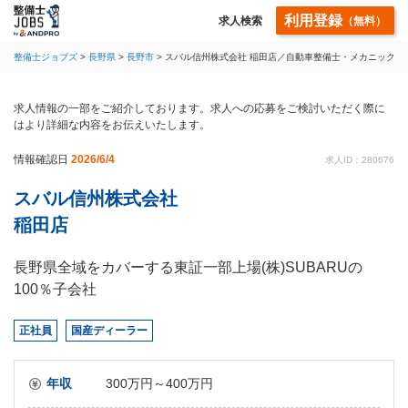
利用登録
求人検索
（無料）
整備士ジョブズ
長野県
長野市
スバル信州株式会社 稲田店／自動車整備士・メカニック
求人情報の一部をご紹介しております。求人への応募をご検討いただく際に
はより詳細な内容をお伝えいたします。
情報確認日
2026/6/4
求人ID：280676
スバル信州株式会社
稲田店
長野県全域をカバーする東証一部上場(株)SUBARUの
100％子会社
正社員
国産ディーラー
年収
300万円～400万円