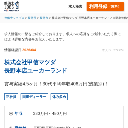
利用登録
求人検索
（無料）
整備士ジョブズ
長野県
長野市
株式会社甲信マツダ 長野本店ユーカーランド／自動車整備
求人情報の一部をご紹介しております。求人への応募をご検討いただく際に
はより詳細な内容をお伝えいたします。
情報確認日
2026/6/4
求人ID：279924
株式会社甲信マツダ
長野本店ユーカーランド
賞与実績4.5ヶ月！30代平均年収406万円(残業別)！
正社員
国産ディーラー
休み多め
年収
330万円～450万円