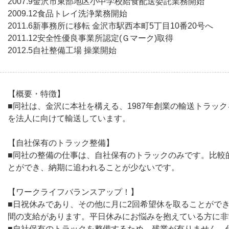
2007.9金沢市東部地区小中学校給食配送委託業務開始
2009.12食品トレイ洗浄業務開始
2011.6新事務所に移転 金沢市駅西本町5丁目10番20号へ
2011.12安全性優良事業所認定(Ｇマーク)取得
2012.5自社整備工場 操業開始
【概要・特徴】
■同社は、金沢に本社を構える、1987年創業の輸送トラッ
を法人に向けて輸送しています。
【自社保有のトラック整備】
■同社の整備の仕事は、自社保有のトラックのみです。比較
とができ、納期に追われることが少ないです。
【ワークライフバランスアップ！】
■日祝休みであり、その他に月に2回希望休を取ることができ
間の支給があります。平日休みにお悩みを抱えている方に非
■自社保有のトラックを整備するため、残業が有りません。