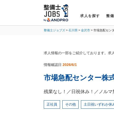
求人を探す
整
整備士ジョブズ
石川県
金沢市
市場急配セン
求人情報の一部をご紹介しております。求
情報確認日
2026/6/1
市場急配センター株式
残業なし！／日祝休み！／ノルマ
正社員
その他
土日祝いずれか休