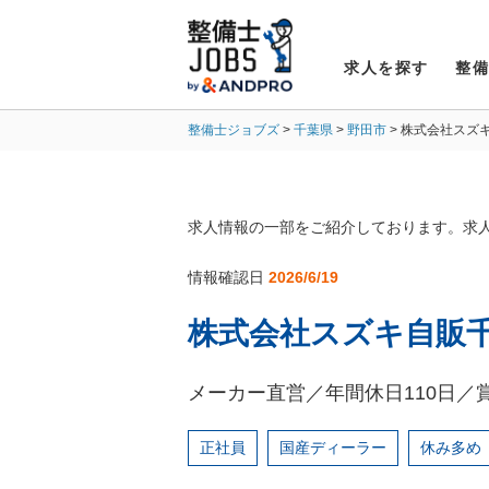
求人を探す
整
整備士ジョブズ
千葉県
野田市
株式会社スズ
求人情報の一部をご紹介しております。求
情報確認日
2026/6/19
株式会社スズキ自販
メーカー直営／年間休日110日／賞
正社員
国産ディーラー
休み多め