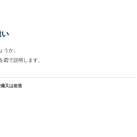
違い
ょうか。
を図で説明します。
整備又は改造