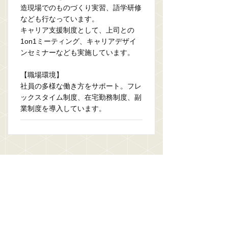
造現場でのものづくり実習、語学研修
なども行なっています。
キャリア支援制度として、上司との
1on1ミーティング、キャリアデザイ
ンセミナーなども実施しています。
【職場環境】
社員の多様な働き方をサポート。フレ
ックスタイム制度、在宅勤務制度、副
業制度を導入しています。
コンサルタントコメント
■グループからの独立に伴う大きな変
革期において、経験に応じて担当から
責任者としてグローバルな調達戦略の
立案や契約交渉を主導する、非常にス