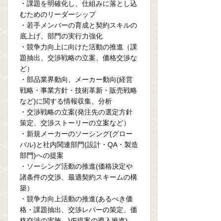
・課題を明確化し、仕組みに落とし込
むためのリーダーシップ
・若手メンバーの育成と契約スキルの
底上げ、部門の実行力強化
・競争力向上に向けた活動の推進（課
題抽出、交渉戦略の立案、価格交渉な
ど）
・部品業界動向、メーカー動向(経営
戦略・事業方針・技術革新・販売戦略
など)に関する情報収集、分析
・交渉戦略の立案(発注先の選定方針
策定、交渉ストーリーの立案など）
・新規メーカーのソーシング(グロー
バル)と社内関連部門(設計・QA・製造
部門)への提案
・ソーシング活動の推進(価格決定や
諸条件の交渉、最適契約スキームの構
築）
・競争力向上活動の推進(あるべき価
格・課題抽出、交渉レバーの策定、価
格交渉の実施、VE提案の導入推進)