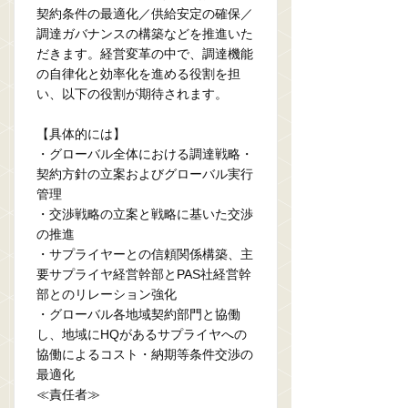
契約条件の最適化／供給安定の確保／
調達ガバナンスの構築などを推進いた
だきます。経営変革の中で、調達機能
の自律化と効率化を進める役割を担
い、以下の役割が期待されます。
【具体的には】
・グローバル全体における調達戦略・
契約方針の立案およびグローバル実行
管理
・交渉戦略の立案と戦略に基いた交渉
の推進
・サプライヤーとの信頼関係構築、主
要サプライヤ経営幹部とPAS社経営幹
部とのリレーション強化
・グローバル各地域契約部門と協働
し、地域にHQがあるサプライヤへの
協働によるコスト・納期等条件交渉の
最適化
≪責任者≫