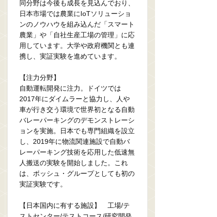
同分野は今後も成長を見込んでおり、
日本市場では農業にIoTソリューショ
ンのノウハウを組み込んだ「スマート
農業」や「自社生産工場の管理」に応
用しています。大学や政府機関とも連
携し、実証実験を進めています。
【注力分野】
自動運転開発に注力。ドイツでは
2017年にダイムラーと協力し、人や
車が行き交う環境で世界初となる自動
バレーパーキングのデモンストレーシ
ョンを実施。日本でも専門組織を設立
し、2019年に物流関連施設で自動バ
レーパーキング技術を応用した低速無
人搬送の実験を開始しました。これ
は、ボッシュ・グループとしても初の
実証実験です。
【日本国内に有する施設】 工場/テ
ストセンター/テストコース/研究開発