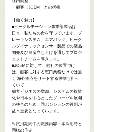
社内調整
・顧客（JOEM）との折衝
【働く魅力】
■ビークルモーション事業部製品は
日々、私たちの命を守っています。ブ
レーキシステム、エアバッグ、ビーク
ルダイナミックセンサー製品での製品
開発及び量産立ち上げを通してプロジ
ェクトチームを導きます。
■JOEMに対して、同社の位置づけ
は、顧客に対する窓口業務だけでは無
く 海外拠点をリードする役割も担っ
ていて、
顧客ビジネスの増加、システムの複雑
化や日本を中心としたグローバル展開
の整合のため、同ポジションの役割が
益々重要となっています。
※試用期間中の職務内容：本採用時と
同様の予定