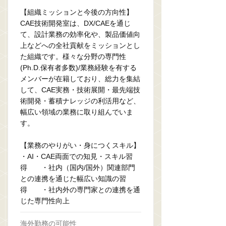
【組織ミッションと今後の方向性】
CAE技術開発室は、DX/CAEを通じ
て、設計業務の効率化や、製品価値向
上などへの全社貢献をミッションとし
た組織です。様々な分野の専門性
(Ph.D.保有者多数)/業務経験を有する
メンバーが在籍しており、総力を集結
して、CAE実務・技術展開・最先端技
術開発・蓄積ナレッジの利活用など、
幅広い領域の業務に取り組んでいま
す。
【業務のやりがい・身につくスキル】
・AI・CAE両面での知見・スキル習
得 ・社内（国内/国外）関連部門
との連携を通じた幅広い知識の習
得 ・社内外の専門家との連携を通
じた専門性向上
海外勤務の可能性