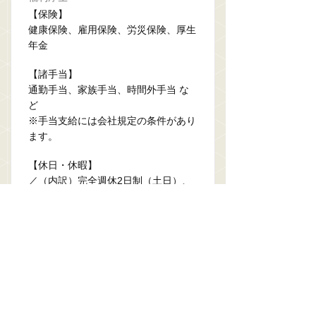
【保険】
健康保険、雇用保険、労災保険、厚生
年金
【諸手当】
通勤手当、家族手当、時間外手当 な
ど
※手当支給には会社規定の条件があり
ます。
【休日・休暇】
／（内訳）完全週休2日制（土日）、
夏季休暇、年末年始、有給休暇、慶事
休暇、産前産後休暇、育児休暇、介護
休暇
※GW・夏季・年末年始各10日程
※やすらぎ休暇、リフレッシュ休暇、
子の看護休暇、ボランティア休暇など
【その他】