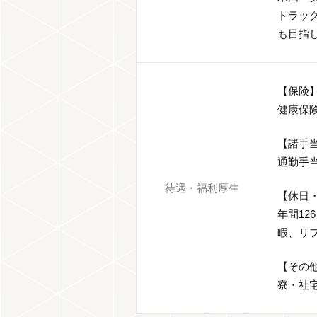
トラッ
も目指
【保険
健康保
【諸手
通勤手
待遇・福利厚生
【休日
年間1
暇、リ
【その
寮・社