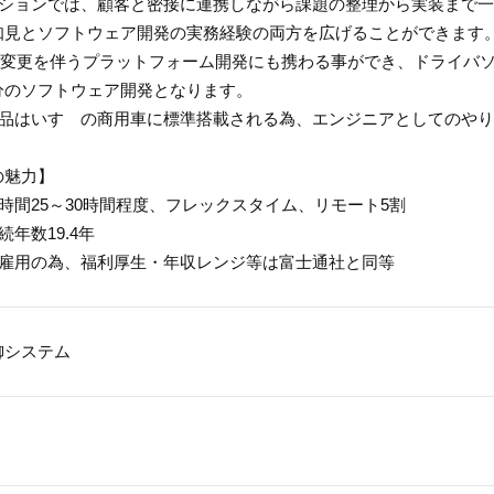
ジションでは、顧客と密接に連携しながら課題の整理から実装まで
知見とソフトウェア開発の実務経験の両方を広げることができます
Uの変更を伴うプラットフォーム開発にも携わる事ができ、ドライバ
分のソフトウェア開発となります。
製品はいすゞの商用車に標準搭載される為、エンジニアとしてのや
の魅力】
時間25～30時間程度、フレックスタイム、リモート5割
続年数19.4年
通雇用の為、福利厚生・年収レンジ等は富士通社と同等
御システム