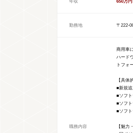
年収
650万円
勤務地
〒222
商用車
ハード
トフォ
【具体
■新規
■ソフ
■ソフ
■ソフ
職務内容
【魅力