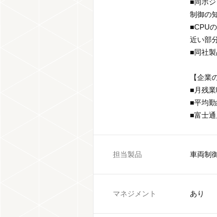
■同ポ
制御の
■CP
近い部
■同社
【企業
■月残業
■平均勤
■富士
担当製品
車両制
マネジメント
あり