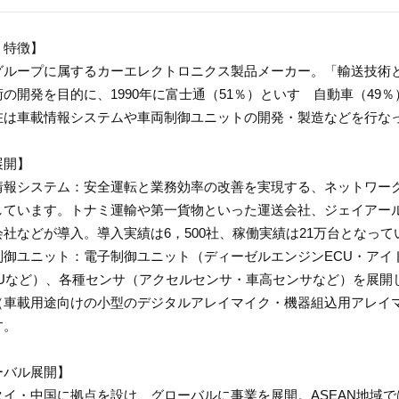
・特徴】
グループに属するカーエレクトロニクス製品メーカー。「輸送技術
の開発を目的に、1990年に富士通（51％）といすゞ自動車（49
在は車載情報システムや車両制御ユニットの開発・製造などを行な
展開】
情報システム：安全運転と業務効率の改善を実現する、ネットワー
しています。トナミ運輸や第一貨物といった運送会社、ジェイアー
社などが導入。導入実績は6，500社、稼働実績は21万台となって
制御ユニット：電子制御ユニット（ディーゼルエンジンECU・アイ
CUなど）、各種センサ（アクセルセンサ・車高センサなど）を展開
（車載用途向けの小型のデジタルアレイマイク・機器組込用アレイ
す。
ーバル展開】
タイ・中国に拠点を設け、グローバルに事業を展開。ASEAN地域