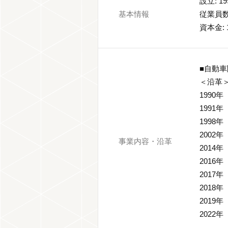
設立: 1
基本情報
従業員数:
資本金: 
■自動
＜沿革
1990
199
199
200
事業内容・沿革
2014年
201
2017
2018
2019年
202