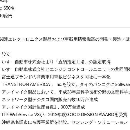
990年
 650名
10億円
車関連エレクトロニクス製品および車載用情報機器の開発・製造・
＞
年 設立
1年 いすゞ自動車株式会社より「直納指定工場」の認定取得
8年 いすゞ自動車株式会社とエンジンコントロールユニットの共同開
2年 富士通ブランドの商業車用車載ビジネスを同社に一本化
 TRANSTRON AMERICA， Inc.を設立。タイのバンコクにSoftware D
6年 アレイマイク製品において、平成28年度科学技術分野の文部科
年 ネットワーク型デジタコ国内販売台数10万台達成
年 アレイマイク累計生産台数1，000万台達成
 ITP-WebService V3が、2019年度GOOD DESIGN AWARDを受賞
2年 沖縄県名護市に名護事業所を開設。センシング・ソリューション