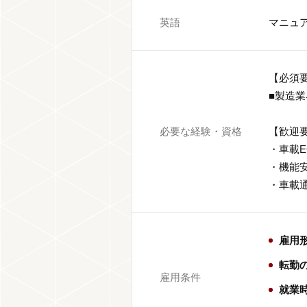
英語
マニュ
【必須
■製造
必要な経験・資格
【歓迎
・車載EC
・機能安
・車載
雇用
転勤
雇用条件
就業時間