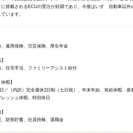
クに搭載されるECUの受注が好調であり、今後はいすゞ自動車以外
しています。
】
険、雇用保険、労災保険、厚生年金
当】
当、住宅手当、ファミリーアシスト給付
・休暇】
26日／（内訳）完全週休2日制（土日祝）、年末年始、有給休暇、
フレッシュ休暇、特別休日
他】
宅、財形貯蓄、社員持株、退職金