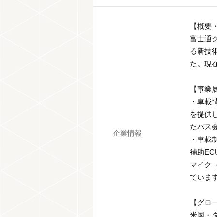
【概要
富士通
る新技術
た。現
【事業
・車載
を提供
たバス会
企業情報
・車載
補助E
マイク
ていま
【グロ
米国・