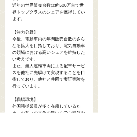
近年の世界販売台数は約500万台で世
界トップクラスのシェアを獲得してい
ます。
【注力分野】
今後、電動車両の年間販売台数のさら
なる拡大を目指しており、電気自動車
の領域における高いシェアを維持した
い考えです。
また、無人運転車両による配車サービ
スを他社に先駆けて実現することを目
指しており、他社と共同で実証実験を
行っています。
【職場環境】
外国籍従業員が多く在籍しているた
め、お互いの文化の違いを学ぶ研修や
eラーニングなどを用意しています。
従業員の多様な働き方を支援するさま
ざまな制度が充実。コアタイムなしの