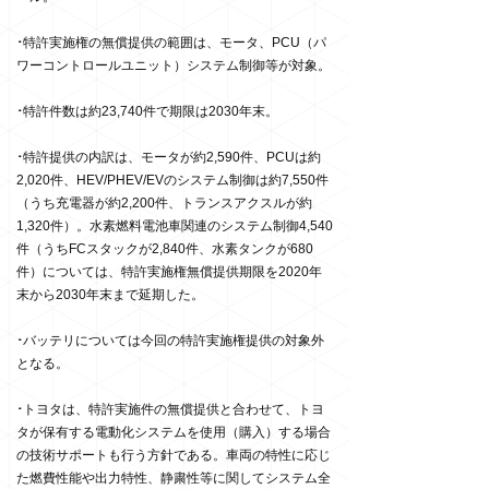
･
特許実施権の無償提供の範囲は、モータ、PCU（パ
ワーコントロールユニット）システム制御等が対象。
･
特許件数は約23,740件で期限は2030年末。
･
特許提供の内訳は、モータが約2,590件、PCUは約
2,020件、HEV/PHEV/EVのシステム制御は約7,550件
（うち充電器が約2,200件、トランスアクスルが約
1,320件）。水素燃料電池車関連のシステム制御4,540
件（うちFCスタックが2,840件、水素タンクが680
件）については、特許実施権無償提供期限を2020年
末から2030年末まで延期した。
･
バッテリについては今回の特許実施権提供の対象外
となる。
･
トヨタは、特許実施件の無償提供と合わせて、トヨ
タが保有する電動化システムを使用（購入）する場合
の技術サポートも行う方針である。車両の特性に応じ
た燃費性能や出力特性、静粛性等に関してシステム全