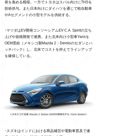
発を進める模様。一方でトヨタはスバル向けにTHSを
技術供与。また日本向けにダイハツを通じて軽自動車
やAセグメントの小型モデルを供給する。
･
マツダはEV開発コンソーシアムEV C.A. Spiritの立ち
上げや規格開発で連携。また北米向け小型車Yarisを
OEM受給（メキシコ製Mazda 2：Demioのセダンとハ
ッチバック）し、北米でコストを抑えてラインアップ
を確保している。
･
スズキはインドにおける商品補完や電動車普及で連