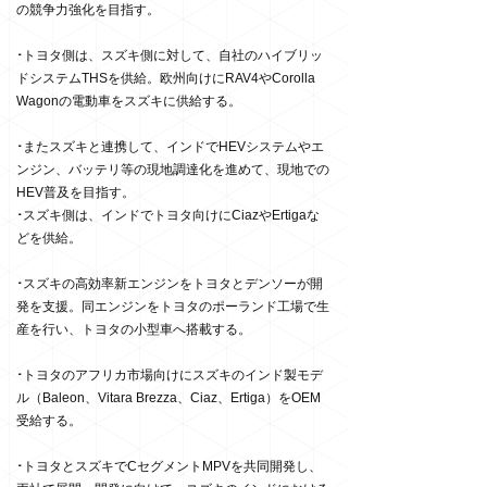
の競争力強化を目指す。
･
トヨタ側は、スズキ側に対して、自社のハイブリッ
ドシステムTHSを供給。欧州向けにRAV4やCorolla
Wagonの電動車をスズキに供給する。
･
またスズキと連携して、インドでHEVシステムやエ
ンジン、バッテリ等の現地調達化を進めて、現地での
HEV普及を目指す。
･
スズキ側は、インドでトヨタ向けにCiazやErtigaな
どを供給。
･
スズキの高効率新エンジンをトヨタとデンソーが開
発を支援。同エンジンをトヨタのポーランド工場で生
産を行い、トヨタの小型車へ搭載する。
･
トヨタのアフリカ市場向けにスズキのインド製モデ
ル（Baleon、Vitara Brezza、Ciaz、Ertiga）をOEM
受給する。
･
トヨタとスズキでCセグメントMPVを共同開発し、