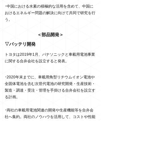
･
中国における水素の積極的な活用を含めて、中国に
おけるエネルギー問題の解決に向けて共同で研究を行
う。
＜部品開発＞
▽バッテリ開発
トヨタは2019年1月、パナソニックと車載用電池事業
に関する合弁会社を設立すると発表。
･
2020年末までに、車載用角型リチウムイオン電池や
全固体電池を含む次世代電池の研究開発・生産技術・
製造・調達・受注・管理を手掛ける合弁会社を設立す
る計画。
･
両社の車載用電池関連の開発や生産機能等を合弁会
社へ集約。両社のノウハウを活用して、コストや性能
面で業界トップクラスの電池を開発・生産し、トヨタ
だけでなく他のメーカーにも供給することを視野に入
れている。