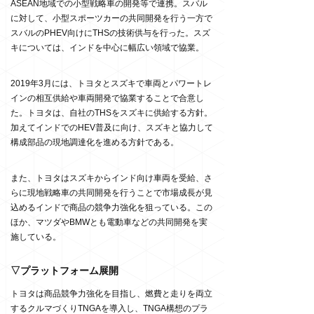
ASEAN地域での小型戦略車の開発等で連携。スバル
に対して、小型スポーツカーの共同開発を行う一方で
スバルのPHEV向けにTHSの技術供与を行った。スズ
キについては、インドを中心に幅広い領域で協業。
2019年3月には、トヨタとスズキで車両とパワートレ
インの相互供給や車両開発で協業することで合意し
た。トヨタは、自社のTHSをスズキに供給する方針。
加えてインドでのHEV普及に向け、スズキと協力して
構成部品の現地調達化を進める方針である。
また、トヨタはスズキからインド向け車両を受給、さ
らに現地戦略車の共同開発を行うことで市場成長が見
込めるインドで商品の競争力強化を狙っている。この
ほか、マツダやBMWとも電動車などの共同開発を実
施している。
▽プラットフォーム展開
トヨタは商品競争力強化を目指し、燃費と走りを両立
するクルマづくりTNGAを導入し、TNGA構想のプラ