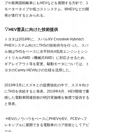
プや新興国戦略車にもHEVなどを展開する方針で、1
モータータイプや低コストシステム、MHEVなどの開
発が進行するとみられる。
▽HEV普及に向けた技術提供
トヨタは2018年に、スバルXV Crosstrek Hybridの
PHEVシステム向けにTHSの技術供与を行った。スバ
ル側はTHSをベースに水平対向4気筒エンジンとシン
メトリカルAWD（機械式4WD）に対応させるため、
ギアレイアウト等を変更。駆動モータについては、ト
ヨタのCamry HEV向けの仕様を流用した。
2019年3月にスズキとの提携強化の中で、スズキ向け
にTHSを供給すると発表。2019年4月、HEV開発で蓄
積した電動車関連技術の特許実施権を無償で提供する
と発表。
･
HEVのノウハウをベースにPHEVやEV、FCEVへフ
レキシブルに展開できる電動車のコア技術としてアピ
ール。