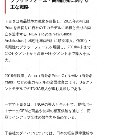
プラットフォーム・商品開発に関する
主な戦略
トヨタは商品競争力強化を目指し、2015年の4代目
Priusを皮切りに自社の主力モデルに燃費と走りの両
立を追求するTNGA（Toyota New Global
Architecture）構想を車両設計に順次導入。低重心・
高剛性なプラットフォームを展開し、2018年末まで
にCセグメントから高級FRセグメントまで導入を拡
大。
2019年以降、Aqua（海外名Prius-C）やVitz（海外名
Yaris）などの主力モデルの全面改良により、Bセグメ
ントモデルでのTNGA導入が進む見通しである。
一方でトヨタは、TNGAの導入と合わせて、提携パー
トナーのOEMと商品や技術の相互供給を通じて、商
品ラインアップ全体の競争力を高めている。
子会社のダイハツについては、日本の軽自動車受給や