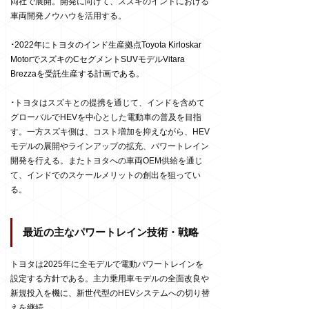
両社で展開。開発に向けて、スズキのインドにおける
車両開発ノウハウを活用する。
･
2022
年にトヨタのインド生産拠点
Toyota Kirloskar
Motor
でスズキの
C
セグメント
SUV
モデル
Vitara
Brezza
を受託生産する計画である。
･
トヨタはスズキとの提携を通じて、インドを含めて
グローバルで
HEV
を中心とした電動車の普及を目指
す。一方スズキ側は、コスト増加を抑えながら、
HEV
モデルの展開やラインアップの拡充、パワートレイン
開発を行える。またトヨタへの車両
OEM
供給を通じ
て、インドでのスケールメリットの創出を狙ってい
る。
最近の主なパワートレイン技術・戦略
トヨタは2025年に全モデルで電動パワートレインを
設定する方針である。主力乗用車モデルの全面改良や
新規投入を機に、新世代型のHEVシステムへの切り替
えを継続。