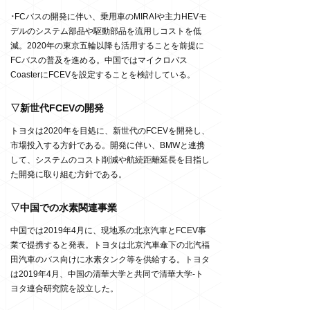
･
FCバスの開発に伴い、乗用車のMIRAIや主力HEVモ
デルのシステム部品や駆動部品を流用しコストを低
減。2020年の東京五輪以降も活用することを前提に
FCバスの普及を進める。中国ではマイクロバス
CoasterにFCEVを設定することを検討している。
▽新世代FCEVの開発
トヨタは2020年を目処に、新世代のFCEVを開発し、
市場投入する方針である。開発に伴い、BMWと連携
して、システムのコスト削減や航続距離延長を目指し
た開発に取り組む方針である。
▽中国での水素関連事業
中国では2019年4月に、現地系の北京汽車とFCEV事
業で提携すると発表。トヨタは北京汽車傘下の北汽福
田汽車のバス向けに水素タンク等を供給する。トヨタ
は2019年4月、中国の清華大学と共同で清華大学-ト
ヨタ連合研究院を設立した。