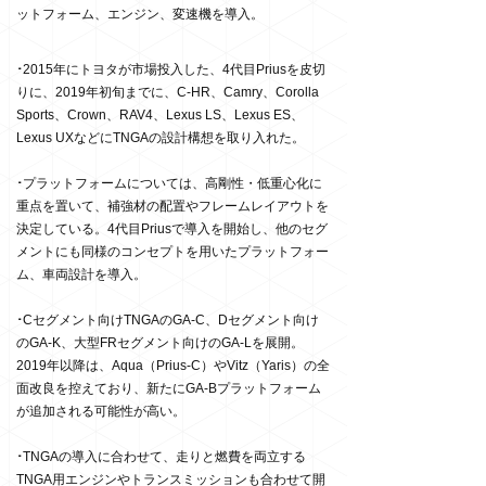
ットフォーム、エンジン、変速機を導入。
･
2015年にトヨタが市場投入した、4代目Priusを皮切
りに、2019年初旬までに、C-HR、Camry、Corolla
Sports、Crown、RAV4、Lexus LS、Lexus ES、
Lexus UXなどにTNGAの設計構想を取り入れた。
･
プラットフォームについては、高剛性・低重心化に
重点を置いて、補強材の配置やフレームレイアウトを
決定している。4代目Priusで導入を開始し、他のセグ
メントにも同様のコンセプトを用いたプラットフォー
ム、車両設計を導入。
･
Cセグメント向けTNGAのGA-C、Dセグメント向け
のGA-K、大型FRセグメント向けのGA-Lを展開。
2019年以降は、Aqua（Prius-C）やVitz（Yaris）の全
面改良を控えており、新たにGA-Bプラットフォーム
が追加される可能性が高い。
･
TNGAの導入に合わせて、走りと燃費を両立する
TNGA用エンジンやトランスミッションも合わせて開