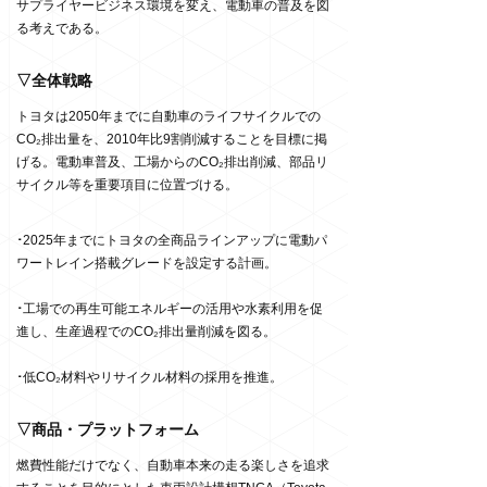
サプライヤービジネス環境を変え、電動車の普及を図
る考えである。
▽全体戦略
トヨタは2050年までに自動車のライフサイクルでの
CO₂排出量を、2010年比9割削減することを目標に掲
げる。電動車普及、工場からのCO₂排出削減、部品リ
サイクル等を重要項目に位置づける。
･
2025年までにトヨタの全商品ラインアップに電動パ
ワートレイン搭載グレードを設定する計画。
･
工場での再生可能エネルギーの活用や水素利用を促
進し、生産過程でのCO₂排出量削減を図る。
･
低CO₂材料やリサイクル材料の採用を推進。
▽商品・プラットフォーム
燃費性能だけでなく、自動車本来の走る楽しさを追求