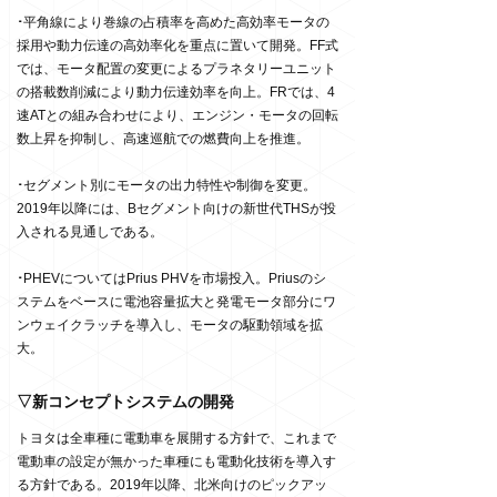
･
平角線により巻線の占積率を高めた高効率モータの
採用や動力伝達の高効率化を重点に置いて開発。FF式
では、モータ配置の変更によるプラネタリーユニット
の搭載数削減により動力伝達効率を向上。FRでは、4
速ATとの組み合わせにより、エンジン・モータの回転
数上昇を抑制し、高速巡航での燃費向上を推進。
･
セグメント別にモータの出力特性や制御を変更。
2019年以降には、Bセグメント向けの新世代THSが投
入される見通しである。
･
PHEVについてはPrius PHVを市場投入。Priusのシ
ステムをベースに電池容量拡大と発電モータ部分にワ
ンウェイクラッチを導入し、モータの駆動領域を拡
大。
▽新コンセプトシステムの開発
トヨタは全車種に電動車を展開する方針で、これまで
電動車の設定が無かった車種にも電動化技術を導入す
る方針である。2019年以降、北米向けのピックアッ