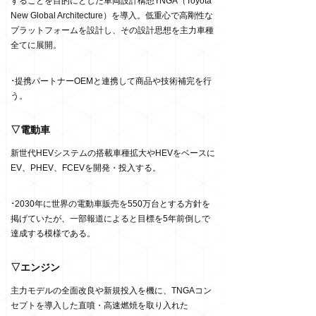
することを目的にとした車両設計構想TNGA（Toyota
New Global Architecture）を導入。低重心で高剛性な
プラットフォームを設計し、その設計思想を主力車種
全てに展開。
･
提携パートナーOEMと連携して商品や技術補完を行
う。
▽電動車
新世代HEVシステムの搭載車種拡大やHEVをベースに
EV、PHEV、FCEVを開発・投入する。
･
2030年に世界の電動車販売を550万台とする方針を
掲げていたが、一部報道によると目標を5年前倒しで
達成する模様である。
▽エンジン
主力モデルの全面改良や新規投入を機に、TNGAコン
セプトを導入した直噴・高速燃焼を取り入れた