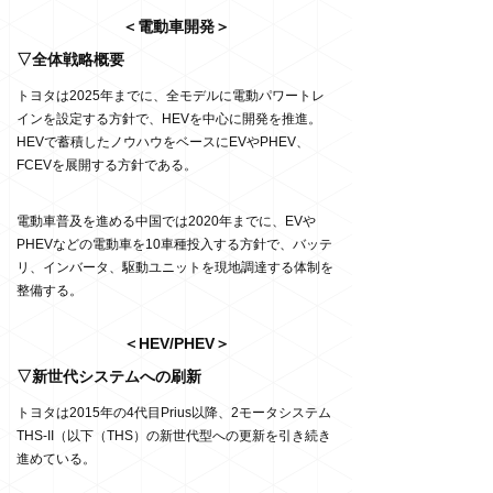
＜電動車開発＞
▽全体戦略概要
トヨタは2025年までに、全モデルに電動パワートレ
インを設定する方針で、HEVを中心に開発を推進。
HEVで蓄積したノウハウをベースにEVやPHEV、
FCEVを展開する方針である。
電動車普及を進める中国では2020年までに、EVや
PHEVなどの電動車を10車種投入する方針で、バッテ
リ、インバータ、駆動ユニットを現地調達する体制を
整備する。
＜HEV/PHEV＞
▽新世代システムへの刷新
トヨタは2015年の4代目Prius以降、2モータシステム
THS-II（以下（THS）の新世代型への更新を引き続き
進めている。