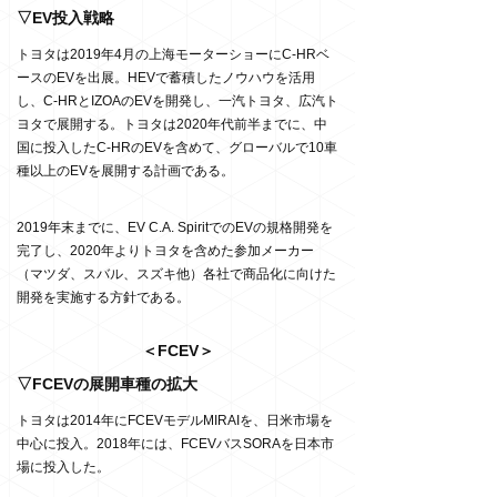
▽EV投入戦略
トヨタは2019年4月の上海モーターショーにC-HRベ
ースのEVを出展。HEVで蓄積したノウハウを活用
し、C-HRとIZOAのEVを開発し、一汽トヨタ、広汽ト
ヨタで展開する。トヨタは2020年代前半までに、中
国に投入したC-HRのEVを含めて、グローバルで10車
種以上のEVを展開する計画である。
2019年末までに、EV C.A. SpiritでのEVの規格開発を
完了し、2020年よりトヨタを含めた参加メーカー
（マツダ、スバル、スズキ他）各社で商品化に向けた
開発を実施する方針である。
＜FCEV＞
▽FCEVの展開車種の拡大
トヨタは2014年にFCEVモデルMIRAIを、日米市場を
中心に投入。2018年には、FCEVバスSORAを日本市
場に投入した。