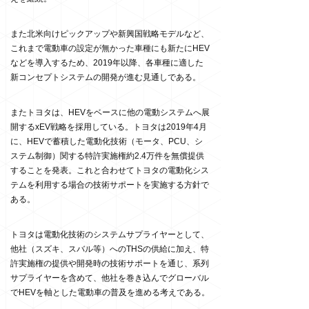
また北米向けピックアップや新興国戦略モデルなど、
これまで電動車の設定が無かった車種にも新たにHEV
などを導入するため、2019年以降、各車種に適した
新コンセプトシステムの開発が進む見通しである。
またトヨタは、HEVをベースに他の電動システムへ展
開するxEV戦略を採用している。トヨタは2019年4月
に、HEVで蓄積した電動化技術（モータ、PCU、シ
ステム制御）関する特許実施権約2.4万件を無償提供
することを発表。これと合わせてトヨタの電動化シス
テムを利用する場合の技術サポートを実施する方針で
ある。
トヨタは電動化技術のシステムサプライヤーとして、
他社（スズキ、スバル等）へのTHSの供給に加え、特
許実施権の提供や開発時の技術サポートを通じ、系列
サプライヤーを含めて、他社を巻き込んでグローバル
でHEVを軸とした電動車の普及を進める考えである。