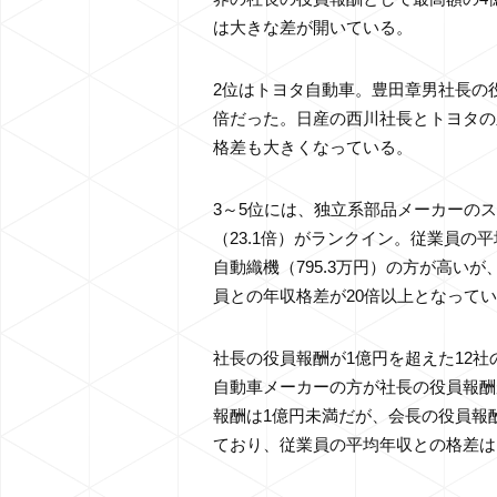
は大きな差が開いている。
2位はトヨタ自動車。豊田章男社長の役員
倍だった。日産の西川社長とトヨタの
格差も大きくなっている。
3～5位には、独立系部品メーカーのスタ
（23.1倍）がランクイン。従業員の
自動織機（795.3万円）の方が高い
員との年収格差が20倍以上となって
社長の役員報酬が1億円を超えた12
自動車メーカーの方が社長の役員報酬
報酬は1億円未満だが、会長の役員報酬
ており、従業員の平均年収との格差は1