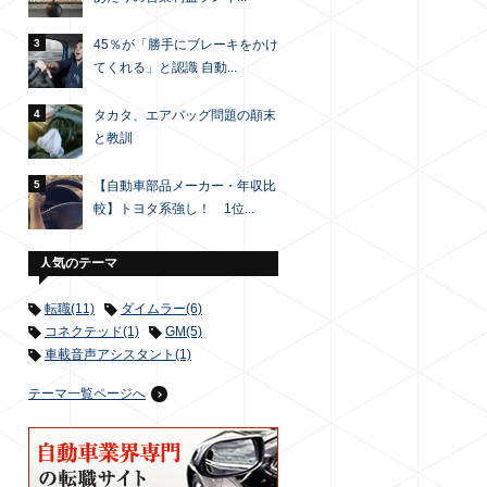
3
45％が「勝手にブレーキをかけ
てくれる」と認識 自動...
4
タカタ、エアバッグ問題の顛末
と教訓
5
【自動車部品メーカー・年収比
較】トヨタ系強し！ 1位...
人気のテーマ
転職(11)
ダイムラー(6)
コネクテッド(1)
GM(5)
車載音声アシスタント(1)
テーマ一覧ページへ