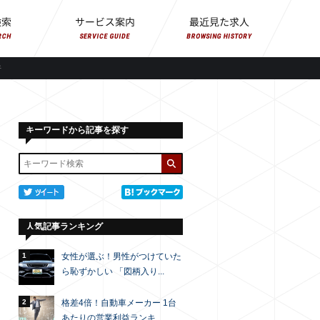
倍
キーワードから記事を探す
人気記事ランキング
1
女性が選ぶ！男性がつけていた
ら恥ずかしい 「図柄入り...
2
格差4倍！自動車メーカー 1台
あたりの営業利益ランキ...