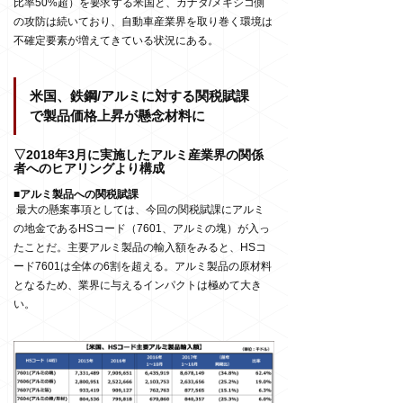
比率50%超）を要求する米国と、カナダ/メキシコ側
の攻防は続いており、自動車産業界を取り巻く環境は
不確定要素が増えてきている状況にある。
米国、鉄鋼/アルミに対する関税賦課
で製品価格上昇が懸念材料に
▽2018年3月に実施したアルミ産業界の関係
者へのヒアリングより構成
■アルミ製品への関税賦課
最大の懸案事項としては、今回の関税賦課にアルミ
の地金であるHSコード（7601、アルミの塊）が入っ
たことだ。主要アルミ製品の輸入額をみると、HSコ
ード7601は全体の6割を超える。アルミ製品の原材料
となるため、業界に与えるインパクトは極めて大き
い。