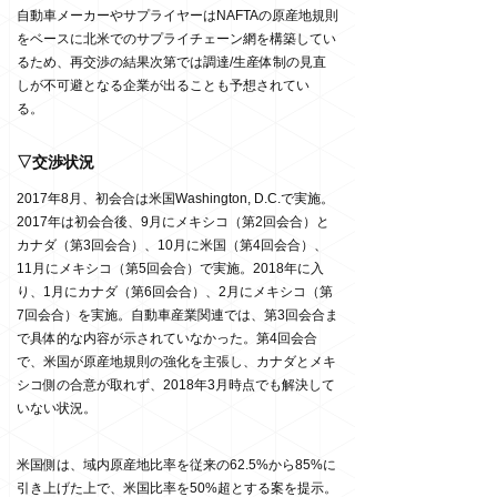
自動車メーカーやサプライヤーはNAFTAの原産地規則
をベースに北米でのサプライチェーン網を構築してい
るため、再交渉の結果次第では調達/生産体制の見直
しが不可避となる企業が出ることも予想されてい
る。
▽交渉状況
2017年8月、初会合は米国Washington, D.C.で実施。
2017年は初会合後、9月にメキシコ（第2回会合）と
カナダ（第3回会合）、10月に米国（第4回会合）、
11月にメキシコ（第5回会合）で実施。2018年に入
り、1月にカナダ（第6回会合）、2月にメキシコ（第
7回会合）を実施。自動車産業関連では、第3回会合ま
で具体的な内容が示されていなかった。第4回会合
で、米国が原産地規則の強化を主張し、カナダとメキ
シコ側の合意が取れず、2018年3月時点でも解決して
いない状況。
米国側は、域内原産地比率を従来の62.5%から85%に
引き上げた上で、米国比率を50%超とする案を提示。