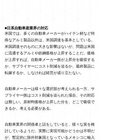
■日系自動車産業界の対応
米国では、多くの自動車メーカーがハイテン材など特
殊なアルミ製品以外は、米国調達を基本としている。
米国調達そのものに大きな影響はないが、問題は米国
に流通するアルミや鉄鋼価格が上昇することだ。価格
が上昇すれば、自動車メーカー側が上昇分を吸収する
か、サプライヤーにコスト削減を迫るか、最終製品に
転嫁するか、しなければ経営が成り立たない。
自動車メーカーは様々な選択肢が考えられる一方、サ
プライヤー側はコスト削減を迫られた場合、その対応
は難しい。原材料価格が上昇した分を、どこで吸収で
きるか、考える必要がある。
自動車業界の関係者と話をしていると、様々な策を検
討しているようだ。実際に実現可能かどうかは不明だ
が、暫定的に除外対象国となっているメキシコに輸入