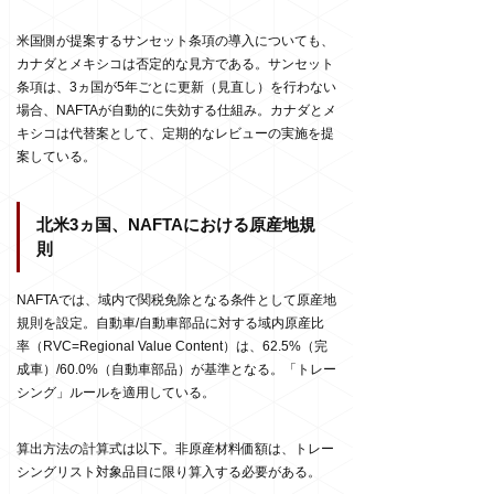
米国側が提案するサンセット条項の導入についても、
カナダとメキシコは否定的な見方である。サンセット
条項は、
3
ヵ国が
5
年ごとに更新（見直し）を行わない
場合、
NAFTA
が自動的に失効する仕組み。カナダとメ
キシコは代替案として、定期的なレビューの実施を提
案している。
北米3ヵ国、NAFTAにおける原産地規
則
NAFTA
では、域内で関税免除となる条件として原産地
規則を設定。自動車
/
自動車部品に対する域内原産比
率（
RVC=Regional Value Content
）は、
62.5%
（完
成車）
/60.0%
（自動車部品）が基準となる。「トレー
シング」ルールを適用している。
算出方法の計算式は以下。非原産材料価額は、トレー
シングリスト対象品目に限り算入する必要がある。