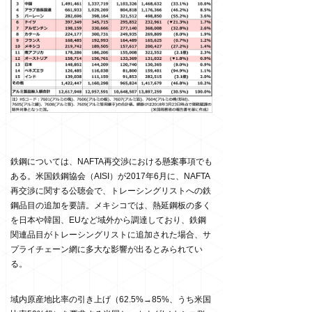
鉄鋼については、NAFTA再交渉における懸案事項でも
ある。米国鉄鋼協会（AISI）が2017年6月に、NAFTA
再交渉に関する公聴会で、トレーシングリストへの鉄
鋼品目の追加を要請。メキシコでは、熱延鋼板の多く
を日本や韓国、EUなど域外から調達しており、鉄鋼
関連品目がトレーシングリストに追加された場合、サ
プライチェーン網に多大な影響が出るとみられてい
る。
域内原産地比率の引き上げ（62.5%→85%、うち米国