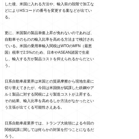
した後、米国に入れる方法や、輸入前の段階で加工な
どによりHSコードの番号を変更する案などが出てい
る。
更に、米国製の製品単価上昇が免れないのであれば、
自動車そのものの輸入比率を高める方法まで検討され
ている。米国の乗用車輸入関税はWTOのMFN（最恵
国）税率で2.5%のため、日本やASEAN諸国で生産
し、輸入する方が製品コストを抑えられるからだとい
う。
日系自動車産業界は米国との貿易摩擦から現地生産に
切り替えてきたが、今回は米国側が賦課した鉄鋼やア
ルミ製品に対する関税により製造コストが上昇する。
その結果、輸入比率を高めるしか方法がなかったとい
う主張が出てくる可能性さえある。
日系自動車産業界では、トランプ大統領による今回の
関税賦課に関しては何らかの対策を打つことになるだ
ろう。