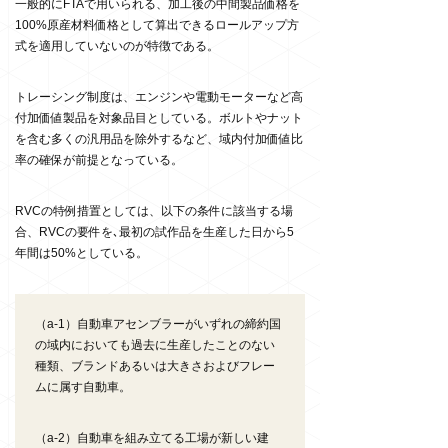
一般的に
FTA
で用いられる、加工後の中間製品価格を
100%
原産材料価格として算出できるロールアップ方
式を適用していないのが特徴である。
トレーシング制度は、エンジンや電動モーターなど高
付加価値製品を対象品目としている。ボルトやナット
を含む多くの汎用品を除外するなど、域内付加価値比
率の確保が前提となっている。
RVC
の特例措置としては、以下の条件に該当する場
合、
RVC
の要件を､最初の試作品を生産した日から
5
年間は
50%
としている。
（a-1）自動車アセンブラーがいずれの締約国
の域内においても過去に生産したことのない
種類、ブランドあるいは大きさおよびフレー
ムに属す自動車。
（a-2）自動車を組み立てる工場が新しい建