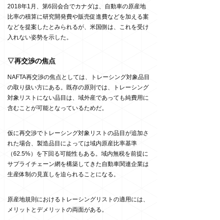
2018年1月、第6回会合でカナダは、自動車の原産地
比率の積算に研究開発費や販売促進費などを加える案
などを提案したとみられるが、米国側は、これを受け
入れない姿勢を示した。
▽再交渉の焦点
NAFTA再交渉の焦点としては、トレーシング対象品目
の取り扱い方にある。既存の原則では、トレーシング
対象リストにない品目は、域外産であっても純費用に
含むことが可能となっているためだ。
仮に再交渉でトレーシング対象リストの品目が追加さ
れた場合、製造品目によっては域内原産比率基準
（
62.5%
）を下回る可能性もある。域内無税を前提に
サプライチェーン網を構築してきた自動車関連企業は
生産体制の見直しを迫られることになる。
原産地規則におけるトレーシングリストの適用には、
メリットとデメリットの両面がある。