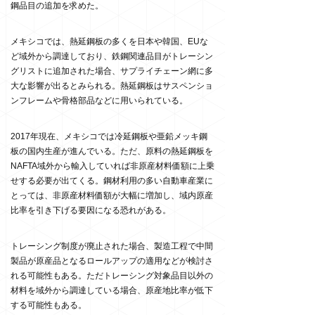
鋼品目の追加を求めた。
メキシコでは、熱延鋼板の多くを日本や韓国、
EU
な
ど域外から調達しており、鉄鋼関連品目がトレーシン
グリストに追加された場合、サプライチェーン網に多
大な影響が出るとみられる。熱延鋼板はサスペンショ
ンフレームや骨格部品などに用いられている。
2017
年現在、メキシコでは冷延鋼板や亜鉛メッキ鋼
板の国内生産が進んでいる。ただ、原料の熱延鋼板を
NAFTA
域外から輸入していれば非原産材料価額に上乗
せする必要が出てくる。鋼材利用の多い自動車産業に
とっては、非原産材料価額が大幅に増加し、域内原産
比率を引き下げる要因になる恐れがある。
トレーシング制度が廃止された場合、製造工程で中間
製品が原産品となるロールアップの適用などが検討さ
れる可能性もある。ただトレーシング対象品目以外の
材料を域外から調達している場合、原産地比率が低下
する可能性もある。