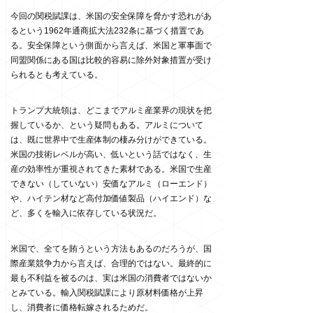
今回の関税賦課は、米国の安全保障を脅かす恐れがあ
るという1962年通商拡大法232条に基づく措置であ
る。安全保障という側面から言えば、米国と軍事面で
同盟関係にある国は比較的容易に除外対象措置が受け
られるとも考えている。
トランプ大統領は、どこまでアルミ産業界の現状を把
握しているか、という疑問もある。アルミについて
は、既に世界中で生産体制の棲み分けができている。
米国の技術レベルが高い、低いという話ではなく、生
産の効率性が重視されてきた素材である。米国で生産
できない（していない）安価なアルミ（ローエンド）
や、ハイテン材など高付加価値製品（ハイエンド）な
ど、多くを輸入に依存している状況だ。
米国で、全てを賄うという方法もあるのだろうが、国
際産業競争力から言えば、合理的ではない。最終的に
最も不利益を被るのは、実は米国の消費者ではないか
とみている。輸入関税賦課により原材料価格が上昇
し、消費者に価格転嫁されるためだ。