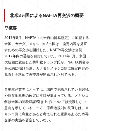
北米3ヵ国によるNAFTA再交渉の概要
▽概要
2017年8月、NAFTA（北米自由貿易協定）に加盟する
米国、カナダ、メキシコの3ヵ国は、協定内容を見直
すための再交渉を開始した。NAFTA再交渉は当初、
2017年内の妥結を目指していた。2017年1月、米国
大統領に就任した共和党トランプ氏が、NAFTA再交渉
を公約に掲げ当選。カナダとメキシコ側に協定内容の
見直しを求めて再交渉が開始された形である。
自動車産業界にとっては、域内で免除されている関税
や原産地規則の改定に注目が集まっている。メキシコ
側は米国の関税賦課/引き上げについては交渉しない
意向を示している。一方、原産地規則の見直しは、メ
キシコ側に利益があると考えられる産業もあるため再
交渉の実施を否定していない。