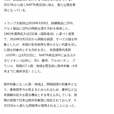
2017年から続くNAFTA再交渉に加え、新たな懸念事
項となっている。
トランプ大統領は2018年3月8日、鉄鋼製品に25%、
アルミ製品に10%の関税を課す方針を発表した。
1962年通商拡大法232条（国防条項）に基づく措置
で、2018年3月23日から関税を賦課。すべての国を対
象としたが、米国の安全保障を脅かさない代案を示し
た国を対象外とする方針を示し、米国通商代表部
（USTR）は3月22日に、NAFTA再交渉中にあるカナ
ダとメキシコ以外に、EU、豪州、アルゼンチン、ブ
ラジル、韓国の7ヵ国・地域を暫定的に除外対象（4月
末までに最終決定）とした。
除外対象となった国・地域は、関税賦課の対象外とな
り、価格競争力が高まるとみられるため、豪州などは
米国輸出拡大を図る機会とする考えも示している。初
期の段階で日本は除外対象国に指定されておらず、3
月23日から新たな関税率が適用されることになった。