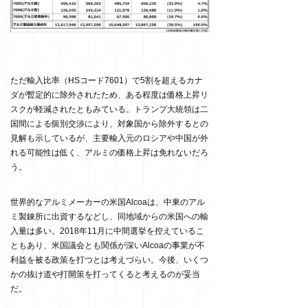
ただ輸入比率（HSコード7601）で5割を超えるカナ
ダが暫定的に除外されたため、ある程度は価格上昇リ
スクが軽減されたともみている。トランプ大統領は二
国間による個別交渉により、対象国から除外するとの
見解も示しているが、主要輸入元のロシアや中国が外
れる可能性は低く、アルミの価格上昇は免れないだろ
う。
世界的なアルミメーカーの米国Alcoaは、中東のアル
ミ製錬所に出資するなどし、同地域からの米国への輸
入量は多い。2018年11月に中間選挙を控えているこ
ともあり、米国議会とも関係が深いAlcoaの事業が不
利益を被る政策を打つとは考えづらい。今後、いくつ
かの抜け道や打開策を打ってくると考えるのが妥当
だ。