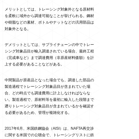
メリットとしては、トレーシング対象外となる原材料
を柔軟に域外から調達可能なことが挙げられる。鋼材
や樹脂などの素材、ボトルやナットなどの汎用部品は
対象外となる。
デメリットとしては、サプライチェーンの中でトレー
シング対象品目が輸入調達されている場合、最終工程
（完成車など）まで調達費用（非原産材料価額）を計
上する必要があることなどがある。
中間製品が原産品となった場合でも、調達した部品の
製造過程でトレーシング対象品目が含まれていた場
合、どの時点でも調達費用に計上しなければならな
い。製造過程で、原材料等を最初に輸入した段階まで
遡りトレーシング対象品目が含まれているかを確認す
る必要があるため、管理が複雑化する。
2017
年
6
月、米国鉄鋼協会（
AISI
）は、
NAFTA
再交渉
に関する米国での公聴会で、トレーシングリストに鉄