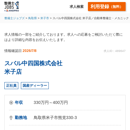
利用登録
求人検索
（無料）
整備士ジョブズ
鳥取県
米子市
スバル中四国株式会社 米子店／自動車整備士・メカニック
求人情報の一部をご紹介しております。求人への応募をご検討いただく際に
はより詳細な内容をお伝えいたします。
情報確認日
2026/7/8
求人ID：489647
スバル中四国株式会社
米子店
正社員
国産ディーラー
年収
330万円～400万円
勤務地
鳥取県米子市熊党330-3