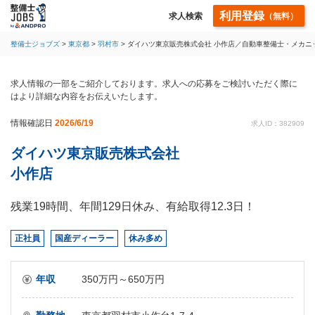
利用登録
求人検索
（無料）
整備士ジョブズ
東京都
羽村市
ダイハツ東京販売株式会社 小作店／自動車整備士・メカニ
求人情報の一部をご紹介しております。求人への応募をご検討いただく際に
はより詳細な内容をお伝えいたします。
情報確認日
2026/6/19
求人ID：382909
ダイハツ東京販売株式会社
小作店
残業19時間、年間129日休み、有給取得12.3日！
正社員
国産ディーラー
休み多め
年収
350万円～650万円