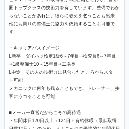
圏トップクラスの技術力を有しています。整備でわか
らないことがあれば、彼らに教えを乞うことも出来、
他にも周りの整備士に協力を依頼することも可能で
す。
・キャリアパスイメージ
L新卒：ダイハツ検定1級6～7年目➝検査員6～7年目
➝1級整備士10～15年目➝工場長
L中途：その人の技術力に見合ったところからスター
ト可能
メカニックに何年も残ることもでき、トレーナー、接
客にうつることも可能
■メーカー直営だからこその高待遇
・年間休日120日以上（124日＋有給休暇（最低取得
日数10日））のため、メカニックの平均的な年間休日