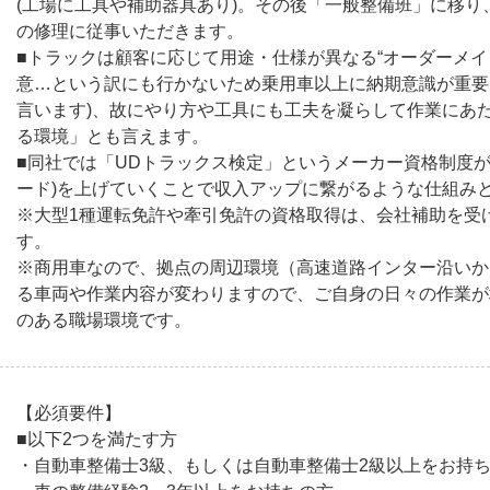
(工場に工具や補助器具あり)。その後「一般整備班」に移
の修理に従事いただきます。
■トラックは顧客に応じて用途・仕様が異なる“オーダーメイ
意…という訳にも行かないため乗用車以上に納期意識が重要
言います)、故にやり方や工具にも工夫を凝らして作業にあ
る環境」とも言えます。
■同社では「UDトラックス検定」というメーカー資格制度が
ード)を上げていくことで収入アップに繋がるような仕組み
※大型1種運転免許や牽引免許の資格取得は、会社補助を受
す。
※商用車なので、拠点の周辺環境（高速道路インター沿いか
る車両や作業内容が変わりますので、ご自身の日々の作業が
のある職場環境です。
【必須要件】
■以下2つを満たす方
・自動車整備士3級、もしくは自動車整備士2級以上をお持