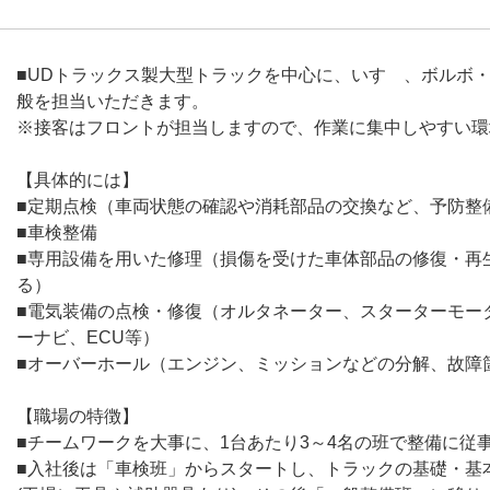
■UDトラックス製大型トラックを中心に、いすゞ、ボルボ
般を担当いただきます。
※接客はフロントが担当しますので、作業に集中しやすい環
【具体的には】
■定期点検（車両状態の確認や消耗部品の交換など、予防整
■車検整備
■専用設備を用いた修理（損傷を受けた車体部品の修復・再
る）
■電気装備の点検・修復（オルタネーター、スターターモー
ーナビ、ECU等）
■オーバーホール（エンジン、ミッションなどの分解、故障
【職場の特徴】
■チームワークを大事に、1台あたり3～4名の班で整備に従
■入社後は「車検班」からスタートし、トラックの基礎・基