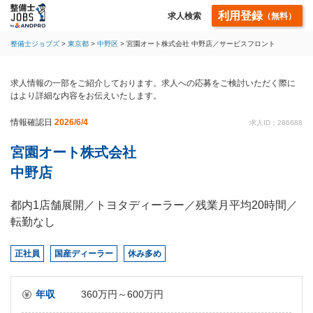
利用登録
求人検索
（無料）
整備士ジョブズ
東京都
中野区
宮園オート株式会社 中野店／サービスフロント
求人情報の一部をご紹介しております。求人への応募をご検討いただく際に
はより詳細な内容をお伝えいたします。
情報確認日
2026/6/4
求人ID：286688
宮園オート株式会社
中野店
都内1店舗展開／トヨタディーラー／残業月平均20時間／
転勤なし
正社員
国産ディーラー
休み多め
年収
360万円～600万円