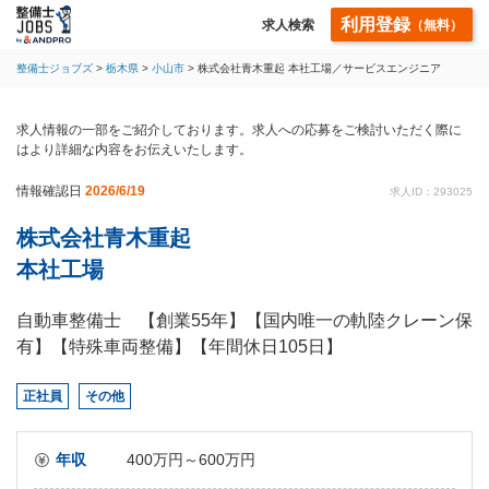
利用登録
求人検索
（無料）
整備士ジョブズ
栃木県
小山市
株式会社青木重起 本社工場／サービスエンジニア
求人情報の一部をご紹介しております。求人への応募をご検討いただく際に
はより詳細な内容をお伝えいたします。
情報確認日
2026/6/19
求人ID：293025
株式会社青木重起
本社工場
自動車整備士 【創業55年】【国内唯一の軌陸クレーン保
有】【特殊車両整備】【年間休日105日】
正社員
その他
年収
400万円～600万円