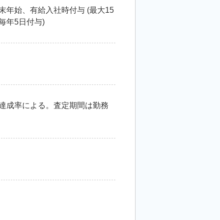
末年始、有給入社時付与 (最大15
毎年5日付与)
社達成率による。査定期間は勤務