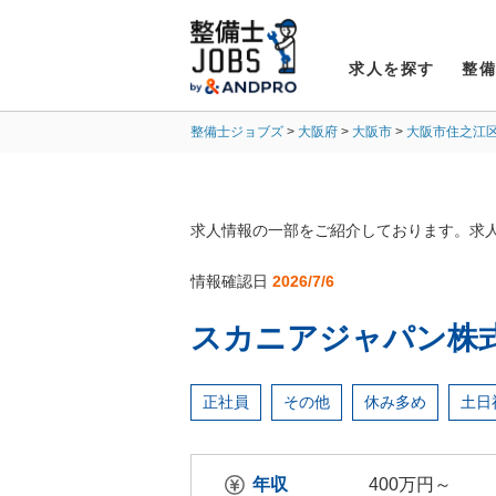
求人を探す
整
整備士ジョブズ
大阪府
大阪市
大阪市住之江
求人情報の一部をご紹介しております。求
情報確認日
2026/7/6
スカニアジャパン株式
正社員
その他
休み多め
土日
年収
400万円～