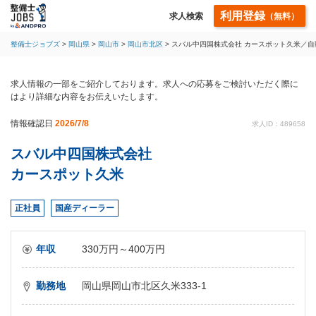
利用登録
求人検索
（無料）
整備士ジョブズ
岡山県
岡山市
岡山市北区
スバル中四国株式会社 カースポット久米／
求人情報の一部をご紹介しております。求人への応募をご検討いただく際に
はより詳細な内容をお伝えいたします。
情報確認日
2026/7/8
求人ID：489658
スバル中四国株式会社
カースポット久米
正社員
国産ディーラー
年収
330万円～400万円
勤務地
岡山県岡山市北区久米333-1