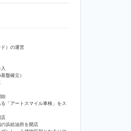
ンド）の運営
参入
の基盤確立）
立
開始
ある「アートスマイル車検」をス
開店
鵜の浜給油所を開店