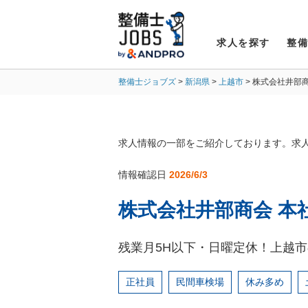
求人を探す
整
整備士ジョブズ
新潟県
上越市
株式会社井部
求人情報の一部をご紹介しております。求
情報確認日
2026/6/3
株式会社井部商会 本
残業月5H以下・日曜定休！上越
正社員
民間車検場
休み多め