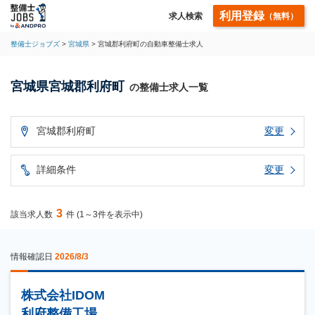
利用登録
求人検索
（無料）
整備士ジョブズ
宮城県
宮城郡利府町の自動車整備士求人
宮城県宮城郡利府町
の整備士求人一覧
宮城郡利府町
変更
詳細条件
変更
3
該当求人数
件 (1～3件を表示中)
情報確認日
2026/8/3
株式会社IDOM
利府整備工場