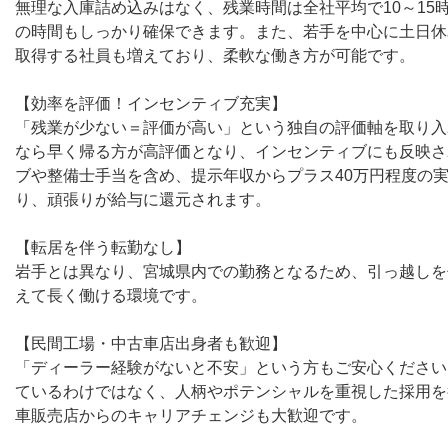
無理な入庫詰め込みはなく、残業時間は全社平均で10～15
の時間もしっかり確保できます。また、若手を中心に土日休
取得する社員も増えており、柔軟な働き方が可能です。
【効率を評価！インセンティブ充実】
「残業が少ない＝評価が高い」という独自の評価軸を取り入
なら早く帰る方が高評価となり、インセンティブにも反映さ
ブや整備士手当を含め、提示年収からプラス40万円程度の
り、頑張りが給与に還元されます。
【転居を伴う転勤なし】
岩手とは異なり、宮城県内での勤務となるため、引っ越しを
えて長く働ける環境です。
【民間工場・中古車店出身者も歓迎】
「ディーラー経験がないと不安」という方もご安心ください
ているわけではなく、人柄やポテンシャルを重視した採用を
車販売店からのキャリアチェンジも大歓迎です。