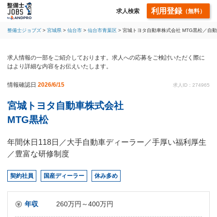
利用登録
求人検索
（無料）
整備士ジョブズ
宮城県
仙台市
仙台市青葉区
宮城トヨタ自動車株式会社 MTG黒松／自
求人情報の一部をご紹介しております。求人への応募をご検討いただく際に
はより詳細な内容をお伝えいたします。
情報確認日
2026/6/15
求人ID：274965
宮城トヨタ自動車株式会社
MTG黒松
年間休日118日／大手自動車ディーラー／手厚い福利厚生
／豊富な研修制度
契約社員
国産ディーラー
休み多め
年収
260万円～400万円