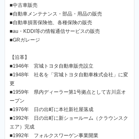
■中古車販売
■自動車メンテナンス・部品・用品の販売
■自動車損害保険他、各種保険の販売
■au・KDDI等の情報通信サービスの販売
■GRガレージ
【沿革】
■1946年 宮城トヨタ自動車販売設立
■1948年 社名を「宮城トヨタ自動車株式会社」に変
更
■1959年 県内ディーラー第1号拠点として古川店オ
ープン
■1976年 日の出町に本社新社屋落成
■1992年 日の出町に新ショールーム（クラウンスク
エア）完成
■1992年 フォルクスワーゲン事業開業