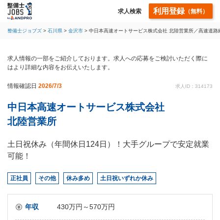
利用登録
求人検索
（無料）
整備士ジョブズ
石川県
金沢市
中日本高速オートサービス株式会社 北陸営業所／高速道路
求人情報の一部をご紹介しております。求人への応募をご検討いただく際に
はより詳細な内容をお伝えいたします。
情報確認日
2026/7/3
求人ID：314173
中日本高速オートサービス株式会社
北陸営業所
土日祝休み（年間休日124日）！大手グループで安定就業
可能！
正社員
その他
休み多め
土日祝いずれか休み
年収
430万円～570万円