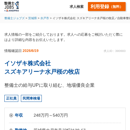
利用登録
求人検索
（無料）
整備士ジョブズ
茨城県
水戸市
イソザキ株式会社 スズキアリーナ水戸桜の牧店／自動車整
求人情報の一部をご紹介しております。求人への応募をご検討いただく際に
はより詳細な内容をお伝えいたします。
情報確認日
2026/6/19
求人ID：390683
イソザキ株式会社
スズキアリーナ水戸桜の牧店
整備士の給与UPに取り組む、地場優良企業
正社員
民間車検場
年収
248万円～540万円