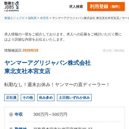
利用登録
求人検索
（無料）
整備士ジョブズ
福島県
本宮市
ヤンマーアグリジャパン株式会社 東北支社本宮支店／サー
求人情報の一部をご紹介しております。求人への応募をご検討いただく際に
はより詳細な内容をお伝えいたします。
情報確認日
2026/6/18
求人ID：384491
ヤンマーアグリジャパン株式会社
東北支社本宮支店
転勤なし！週末お休み！ヤンマーの直ディーラー！
正社員
その他
休み多め
土日祝いずれか休み
年収
300万円～500万円