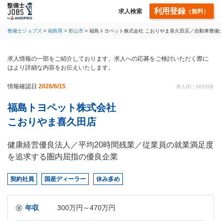
利用登録
求人検索
（無料）
整備士ジョブズ
福島県
郡山市
福島トヨペット株式会社 こおりやま喜久田店／自動車整備
求人情報の一部をご紹介しております。求人への応募をご検討いただく際に
はより詳細な内容をお伝えいたします。
情報確認日
2026/6/15
求人ID：265208
福島トヨペット株式会社
こおりやま喜久田店
健康経営優良法人／平均20時間残業／従業員の就業満足度
を追求する圏内屈指の優良企業
契約社員
国産ディーラー
休み多め
年収
300万円～470万円