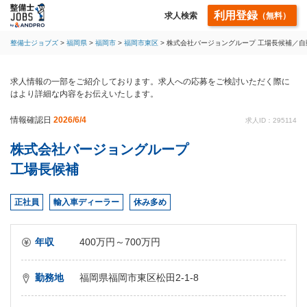
利用登録
求人検索
（無料）
整備士ジョブズ
福岡県
福岡市
福岡市東区
株式会社バージョングループ 工場長候補／
求人情報の一部をご紹介しております。求人への応募をご検討いただく際に
はより詳細な内容をお伝えいたします。
情報確認日
2026/6/4
求人ID：295114
株式会社バージョングループ
工場長候補
正社員
輸入車ディーラー
休み多め
年収
400万円～700万円
勤務地
福岡県福岡市東区松田2-1-8