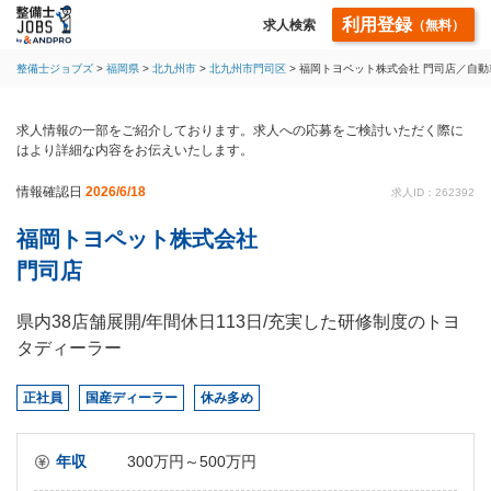
利用登録
求人検索
（無料）
整備士ジョブズ
福岡県
北九州市
北九州市門司区
福岡トヨペット株式会社 門司店／自
求人情報の一部をご紹介しております。求人への応募をご検討いただく際に
はより詳細な内容をお伝えいたします。
情報確認日
2026/6/18
求人ID：262392
福岡トヨペット株式会社
門司店
県内38店舗展開/年間休日113日/充実した研修制度のトヨ
タディーラー
正社員
国産ディーラー
休み多め
年収
300万円～500万円