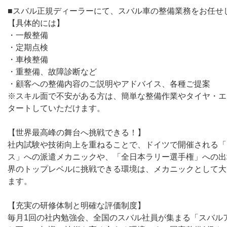
■スバル正規ディーラーにて、スバル車の整備業務をお任せ
【具体的には】
・一般整備
・定期点検
・車検整備
・重整備、故障診断など
・顧客への整備内容のご説明やアドバイス、各種ご提案
※スキル面で不安がある方は、簡単な整備作業やタイヤ・エ
タートしていただけます。
【世界最高峰の舞台へ挑戦できる！】
社内試験や技術向上を重ねることで、ドイツで開催される「
ス」への派遣メカニックや、「全日本ラリー選手権」への出
界のトップレベルに挑戦できる環境は、メカニックとして大
ます。
【充実の研修体制と明確な評価制度】
毎月1回の社内勉強会、全国のスバル社員が集まる「スバル