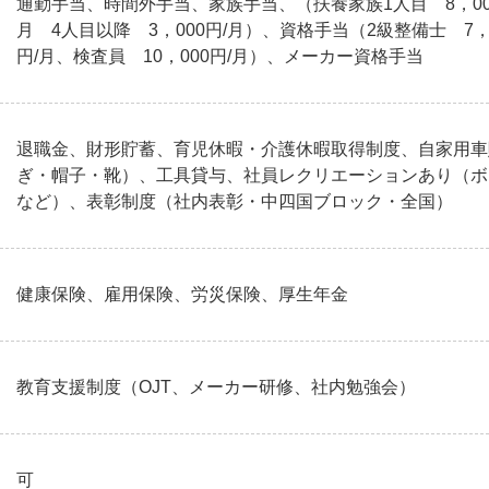
通勤手当、時間外手当、家族手当、（扶養家族1人目 8，000円
月 4人目以降 3，000円/月）、資格手当（2級整備士 7，0
円/月、検査員 10，000円/月）、メーカー資格手当
退職金、財形貯蓄、育児休暇・介護休暇取得制度、自家用車
ぎ・帽子・靴）、工具貸与、社員レクリエーションあり（ボ
など）、表彰制度（社内表彰・中四国ブロック・全国）
健康保険、雇用保険、労災保険、厚生年金
教育支援制度（OJT、メーカー研修、社内勉強会）
可